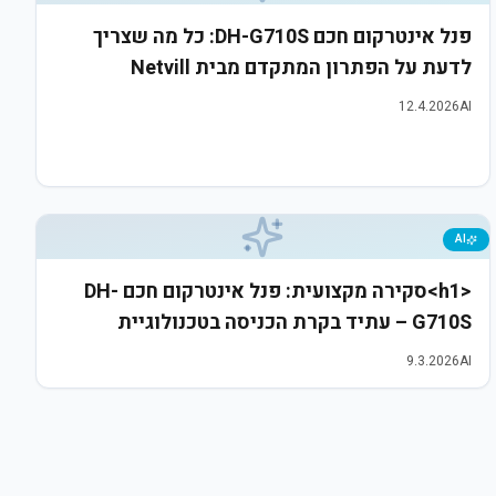
פנל אינטרקום חכם DH-G710S: כל מה שצריך
לדעת על הפתרון המתקדם מבית Netvill
12.4.2026
AI
AI
<h1>סקירה מקצועית: פנל אינטרקום חכם DH-
G710S – עתיד בקרת הכניסה בטכנולוגיית
IP</h1>
9.3.2026
AI