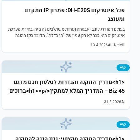
פנל אינטרקום DH-E20S: פתרון IP מתקדם
ומעוצב
בעולם המודרני, שבו אבטחה ונוחות משתלבים זה בזה, בחירת מערכת
אינטרקום היא כבר לא רק עניין של "מי בדלת". מדובר בקו ההגנה
הראשון של הבית או המשרד. חברת נטוויל (Netvill), המובילה
13.4.2026
AI - Netvill
בפתרונות תקשורת ואבטחה בי
AI
<h1>מדריך התקנה והגדרות לטלפון חכם מדגם
Biz 45 – המדריך המלא למתקין</h1><p>ברוכים
הבאים למדריך המקצועי של חברת
31.3.2026
AI
<strong>נטוויל (Netvill)</strong>. טלפון ה-IP
מדגם <strong>Biz 45</strong> הוא פתרון
תקשורת מתקדם המשלב עיצוב אלגנטי עם
AI
פונקציונליות עסקית גבוהה. טלפון זה תוכנן
<h1>מדריך התקנה מקצועי: גגון הגנה להתקנה