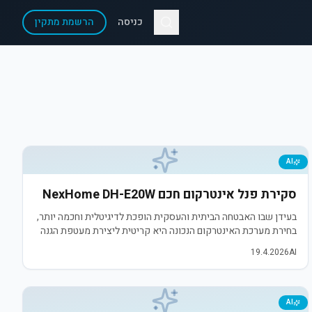
כניסה
הרשמת מתקין
AI
סקירת פנל אינטרקום חכם NexHome DH-E20W
בעידן שבו האבטחה הביתית והעסקית הופכת לדיגיטלית וחכמה יותר,
בחירת מערכת האינטרקום הנכונה היא קריטית ליצירת מעטפת הגנה
יעילה. חברת נטוויל (Netvill), המובילה בפתרונות תקשורת ואבטחה
19.4.2026
AI
בישראל, מציגה את ה-Ne
AI