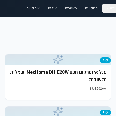
לוג
מתקינים
מאמרים
אודות
צור קשר
AI
פנל אינטרקום חכם NexHome DH-E20W: שאלות
ותשובות
19.4.2026
AI
AI