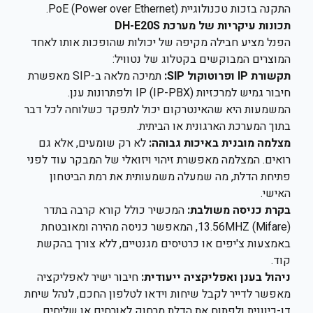
התקנה בזכות טכנולוגיית PoE (Power over Ethernet).
תכונות עיקריות של מערכת DH-E20S
הפנל מציע חבילה מקיפה של יכולות שהופכות אותו לאחד
המוצרים המבוקשים בקטלוג של נטוויל:
תקשורת IP ופרוטוקול SIP:
תמיכה מלאה ב-SIP מאפשרת
חיבור גמיש למרכזיות IP (IP-PBX) ולפתרונות ענן.
המשמעות היא שהאינטרקום יכול לתפקד כשלוחה לכל דבר
בתוך המערכת הארגונית או הביתית.
מצלמה מובנית באיכות גבוהה:
לא רק שומעים, אלא גם
רואים. המצלמה מאפשרת זיהוי ויזואלי של המבקר עוד לפני
פתיחת הדלת, מה שמעלה משמעותית את רמת הביטחון
האישי.
בקרת כניסה משולבת:
המכשיר כולל קורא קרבה בתדר
13.56MHZ (Mifare), המאפשר כניסה מהירה ומאובטחת
באמצעות צ'יפים או כרטיסים מגנטיים, ללא צורך בהקשת
קוד.
ניהול בענן ואפליקציה ייעודית:
חיבור ישיר לאפליקציה
מאפשר לדייר לקבל שיחות וידאו לטלפון החכם, לנהל שיחת
דו-כיוונית ולפתוח את הדלת מרחוק לאורחים או שליחים.