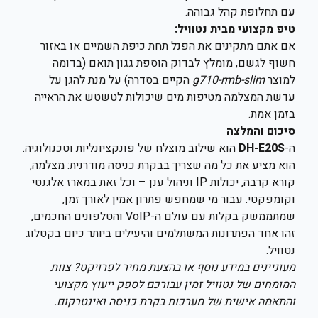
עם תחלופת קהל גבוהה.
טיפ מקצועי מבית נטוויל:
אם אתם מתקינים את הפנל תחת כיפת השמיים או באזור
חשוף לגשם, מומלץ לבדוק הוספת גגון תואם (בדומה
למוצר
g710-rmb-slim
הקיים בסדרה) על מנת להגן על
עדשת המצלמה מטיפות מים שיכולות לטשטש את הראייה
בזמן אמת.
סיכום והמלצה
ה-
DH-E20S
הוא שילוב מוצלח של פונקציונליות וטכנולוגיה.
הוא מציע את כל מה שצריך בבקרת כניסה מודרנית: מצלמה,
קורא קרבה, יכולות IP וניהול ענן – וכל זאת במארז אלגנטי
וקומפקטי. עבור מי שמחפש פתרון אמין לאורך זמן,
שמתממשק בקלות עם עולם ה-VoIP והטלפונים החכמים,
זהו אחד הפתרונות המשתלמים והיעילים ביותר כיום בקטלוג
נטוויל.
מעוניינים במידע נוסף או בהצעת מחיר לפרויקט? צוות
המומחים של נטוויל זמין עבורכם לספק ייעוץ מקצועי
והתאמה אישית של מערכות בקרת כניסה ואינטרקום.