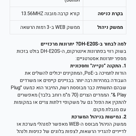
Button)
בקרת כניסה
קורא קרבה מובנה 13.56MHZ
ממשק ניהול
ממשק WEB ב-3 רמות הרשאה
למה לבחור ב-DH-E20S? יתרונות מרכזיים
בשוק רווי בפתרונות אינטרקום, ה-DH-E20S בולט בזכות
מספר יתרונות אסטרטגיים:
1. התקנה "נקייה" וחסכונית
הודות לתמיכה ב-PoE, המתקינים יכולים להשלים את
העבודה במהירות רבה יותר. בבניינים קיימים או משרדים
שבהם התשתית כבר מבוססת רשת, החיבור הוא כמעט "Plug
& Play". הממדים הצרים (70 מ"מ רוחב בלבד) מאפשרים
להתקין את הפנל גם על משקופי דלתות צרים או במקומות
עם מגבלת מקום.
2. גמישות בניהול המערכת
ממשק הניהול מבוסס ה-WEB מאפשר למנהלי מערכת או
לדיירים להגדיר הרשאות, לצפות בלוגים של כניסות ולנהל