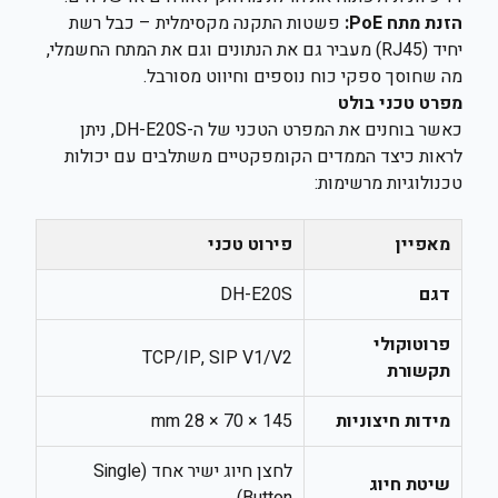
הזנת מתח PoE:
פשטות התקנה מקסימלית – כבל רשת
יחיד (RJ45) מעביר גם את הנתונים וגם את המתח החשמלי,
מה שחוסך ספקי כוח נוספים וחיווט מסורבל.
מפרט טכני בולט
כאשר בוחנים את המפרט הטכני של ה-DH-E20S, ניתן
לראות כיצד הממדים הקומפקטיים משתלבים עם יכולות
טכנולוגיות מרשימות:
מאפיין
פירוט טכני
דגם
DH-E20S
פרוטוקולי
TCP/IP, SIP V1/V2
תקשורת
מידות חיצוניות
145 × 70 × 28 mm
לחצן חיוג ישיר אחד (Single
שיטת חיוג