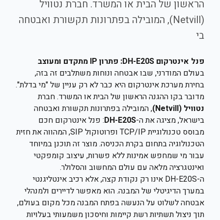
הראשון של הבית או המשרד. חברת נטוויל
(Netvill), המובילה בפתרונות תקשורת ואבטחה
בי
פנל אינטרקום DH-E20S: פתרון IP מתקדם ומעוצב
בעולם המודרני, שבו אבטחה ונוחות משתלבים זה בזה,
בחירת מערכת אינטרקום היא כבר לא רק עניין של "מי בדלת".
מדובר בקו ההגנה הראשון של הבית או המשרד. חברת
נטוויל (Netvill)
, המובילה בפתרונות תקשורת ואבטחה
בישראל, מציגה את ה-
DH-E20S
: פנל אינטרקום חכם
מבוסס טכנולוגיית TCP/IP ופרוטוקול SIP, המהווה את חזית
הטכנולוגיה בתחום בקרת הכניסה. מוצר זה תוכנן במיוחד
עבור מי שמחפש אמינות ללא פשרות, עיצוב קומפקטי
ואינטגרציה מלאה עם עולם המחשוב והסלולר.
ה-DH-E20S אינו רק נקודת קצה, אלא רכיב אינטליגנטי
במערך הדיגיטלי של המבנה. הוא מאפשר לדיירים ולמנהלי
אבטחה לשלוט על הנעשה בפתח המבנה מכל מקום בעולם,
תוך ניצול תשתיות רשת קיימות וחיסכון משמעותי בעלויות