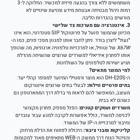
משתמשים ללא צורך בהגעה פיזית למכשיר. החלוקה ל-3
רמות ניהול מבטיחה אבטחת מידע ומניעת שינויים לא
מורשים בהגדרות הליבה.
3. אינטגרציה עם מערכות צד שלישי
מכיוון שהמוצר פועל על פרוטוקול SIP סטנדרטי, הוא אינו
"נעול" ליצרן בודד. ניתן לחבר אותו למגוון מסכי פנים, כמו ה-
X67W
של נטוויל, או למרכזיות טלפוניה ארגוניות, מה שהופך
אותו לפתרון אידיאלי למשרדים שרוצים שהשיחה מהדלת
תגיע ישירות לטלפונים על השולחנות.
למי המוצר מתאים?
ה-DH-E20S הוא מוצר ורסטילי המיועד למספר קהלי יעד:
בתים פרטיים ווילות:
לבעלי בתים שרוצים אינטרקום
מעוצב, המאפשר להם לראות מי בדלת דרך הסמארטפון גם
כשהם לא בבית.
משרדים ועסקים קטנים:
הפנל מספק פתרון מקצועי
לכניסה למשרד, כולל אפשרות לקרבה למגע עבור עובדים
וחיבור למרכזיית ה-IP של המשרד.
קליניקות ומבני ציבור:
היכולת לפתוח את הדלת מרחוק
והניהול הנוח דרך ממשק ה-WEB מתאימים מאוד למקומות