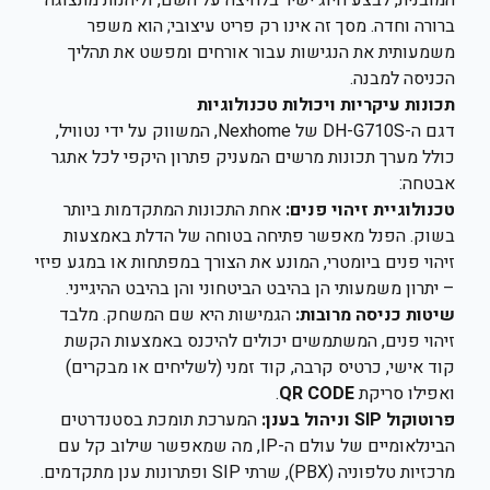
המובנית, לבצע חיוג ישיר בלחיצה על השם, וליהנות מתצוגה
ברורה וחדה. מסך זה אינו רק פריט עיצובי; הוא משפר
משמעותית את הנגישות עבור אורחים ומפשט את תהליך
הכניסה למבנה.
תכונות עיקריות ויכולות טכנולוגיות
דגם ה-DH-G710S של Nexhome, המשווק על ידי נטוויל,
כולל מערך תכונות מרשים המעניק פתרון היקפי לכל אתגר
אבטחה:
טכנולוגיית זיהוי פנים:
אחת התכונות המתקדמות ביותר
בשוק. הפנל מאפשר פתיחה בטוחה של הדלת באמצעות
זיהוי פנים ביומטרי, המונע את הצורך במפתחות או במגע פיזי
– יתרון משמעותי הן בהיבט הביטחוני והן בהיבט ההיגייני.
שיטות כניסה מרובות:
הגמישות היא שם המשחק. מלבד
זיהוי פנים, המשתמשים יכולים להיכנס באמצעות הקשת
קוד אישי, כרטיס קרבה, קוד זמני (לשליחים או מבקרים)
ואפילו סריקת
QR CODE
.
פרוטוקול SIP וניהול בענן:
המערכת תומכת בסטנדרטים
הבינלאומיים של עולם ה-IP, מה שמאפשר שילוב קל עם
מרכזיות טלפוניה (PBX), שרתי SIP ופתרונות ענן מתקדמים.