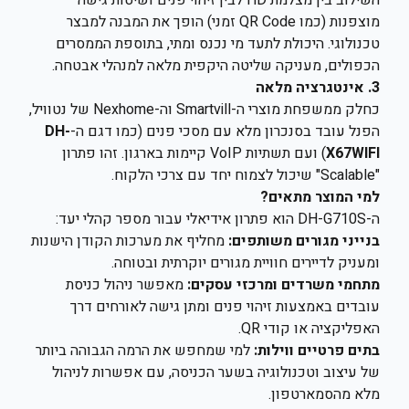
השילוב בין מצלמת HD לבין זיהוי פנים ושיטות גישה
מוצפנות (כמו QR Code זמני) הופך את המבנה למבצר
טכנולוגי. היכולת לתעד מי נכנס ומתי, בתוספת הממסרים
הכפולים, מעניקה שליטה היקפית מלאה למנהלי אבטחה.
3. אינטגרציה מלאה
כחלק ממשפחת מוצרי ה-Smartvill וה-Nexhome של נטוויל,
הפנל עובד בסנכרון מלא עם מסכי פנים (כמו דגם ה-
DH-
X67WIFI
) ועם תשתיות VoIP קיימות בארגון. זהו פתרון
"Scalable" שיכול לצמוח יחד עם צרכי הלקוח.
למי המוצר מתאים?
ה-DH-G710S הוא פתרון אידיאלי עבור מספר קהלי יעד:
בנייני מגורים משותפים:
מחליף את מערכות הקודן הישנות
ומעניק לדיירים חוויית מגורים יוקרתית ובטוחה.
מתחמי משרדים ומרכזי עסקים:
מאפשר ניהול כניסת
עובדים באמצעות זיהוי פנים ומתן גישה לאורחים דרך
האפליקציה או קודי QR.
בתים פרטיים ווילות:
למי שמחפש את הרמה הגבוהה ביותר
של עיצוב וטכנולוגיה בשער הכניסה, עם אפשרות לניהול
מלא מהסמארטפון.