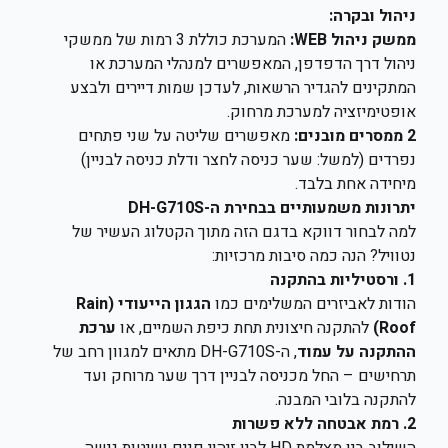
ניהול ובקרה:
ממשק ניהול WEB:
המערכת כוללת 3 רמות של ממשקי
ניהול דרך הדפדפן, המאפשרים למנהלי המערכת או
המתקינים להגדיר הרשאות, לעדכן שמות דיירים ולבצע
אופטימיזציה למערכת מרחוק.
2 ממסרים מובנים:
מאפשרים שליטה על שני פתחים
נפרדים (למשל: שער כניסה לחצר ודלת כניסה לבניין)
מיחידה אחת בלבד.
יתרונות משמעותיים בבחירת ה-DH-G710S
למה לבחור דווקא בדגם הזה מתוך הקטלוג העשיר של
נטוויל? הנה כמה סיבות מרכזיות:
1. ורסטיליות בהתקנה
הודות לאביזרים המשלימים כמו
הגגון הייעודי (Rain
Roof)
להתקנה חיצונית תחת כיפת השמיים, או
ערכת
ההתקנה על עמוד
, ה-DH-G710S מתאים למגוון רחב של
תרחישים – החל מכניסה לבניין דרך שער מרוחק ועד
להתקנה בלובי המבנה.
2. רמת אבטחה ללא פשרות