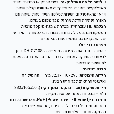
שליטה מלאה מאפליקציה:
דיירי הבניין או המשרד נהנים
מאפליקציה ייעודית. האפליקציה מאפשרת קבלת שיחת
וידאו מהאינטרקום ישירות לטלפון הנייד, ניהול שיחה עם
האורח ופתיחת הדלת מרחוק מכל מקום בעולם.
מצלמת HD עוצמתית:
מצלמת 2 מגה-פיקסל מובנית
מספקת תמונה צלולה בחדות גבוהה, המאפשרת זיהוי ודאי
של המבקרים גם בתנאי תאורה מאתגרים.
מפרט טכני בולט
כאשר בוחנים את המפרט הטכני של ה-DH-G710S, ניתן
לראות כי הושקעה מחשבה רבה בהנדסת המוצר ובהתאמתו
לתשתיות מודרניות:
מבנה ומידות:
מידות חיצוניות:
293×118×32.3 מ"מ – פרופיל דק
ואלגנטי המתאים לכל חזית מבנה.
מידות שיקוע (עבור התקנה בתוך הקיר):
283x106x50
מ"מ – מבטיח התקנה אסתטית ונקייה.
תמיכה ב-PoE (Power over Ethernet):
מאפשר העברת
מתח ונתונים על גבי כבל רשת יחיד, מה שמפשט את
ההתקנה וחוסך בעלויות תשתית.