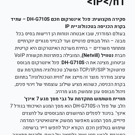
IP</h1>
סקירה מקצועית: פנל אינטרקום חכם DH-G710S – עתיד
בקרת הכניסה בטכנולוגיית IP
בעולם המודרני, שבו אבטחה ונוחות הן דרישות בסיס בכל
מבנה – החל מבתים פרטיים ועד לבנייני מגורים יוקרתיים
ומתחמי משרדים – בחירת מערכת האינטרקום היא קריטית.
חברת
נטוויל (Netvill)
, המובילה בפתרונות תקשורת VoIP
וביטחון, מציגה את ה-
DH-G710S
: פנל אינטרקום מבוסס
פרוטוקול TCP/IP/SIP המשלב טכנולוגיה מתקדמת עם
עיצוב מודרני. מוצר זה מייצג את "חזית הטכנולוגיה" בתחום
בקרת הכניסה, כשהוא מציע שילוב עוצמתי של זיהוי פנים,
ניהול מבוסס ענן וממשק מגע מרהיב.
חוויית משתמש מתקדמת על גבי מסך מגע 7 אינץ'
הלב של פנל ה-DH-G710S הוא מסך המגע האיכותי בגודל 7
אינץ'. בניגוד לפנלים המיושנים המבוססים על לחצנים
פיזיים, מסך המגע מאפשר ממשק אינטואיטיבי המדמה
שימוש בטלפון חכם. הקורא יכול לחפש דייר ברשימה