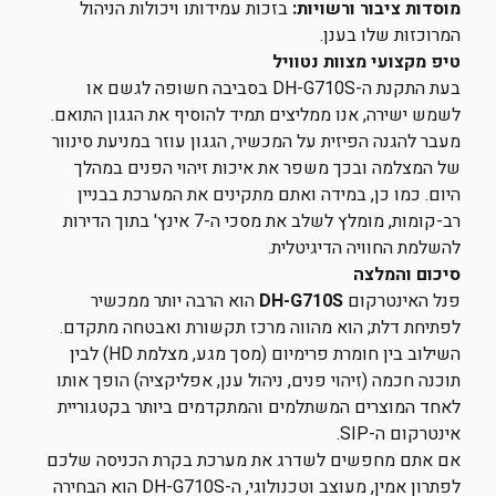
מוסדות ציבור ורשויות:
בזכות עמידותו ויכולות הניהול
המרוכזות שלו בענן.
טיפ מקצועי מצוות נטוויל
בעת התקנת ה-DH-G710S בסביבה חשופה לגשם או
לשמש ישירה, אנו ממליצים תמיד להוסיף את הגגון התואם.
מעבר להגנה הפיזית על המכשיר, הגגון עוזר במניעת סינוור
של המצלמה ובכך משפר את איכות זיהוי הפנים במהלך
היום. כמו כן, במידה ואתם מתקינים את המערכת בבניין
רב-קומות, מומלץ לשלב את מסכי ה-7 אינץ' בתוך הדירות
להשלמת החוויה הדיגיטלית.
סיכום והמלצה
פנל האינטרקום
DH-G710S
הוא הרבה יותר ממכשיר
לפתיחת דלת; הוא מהווה מרכז תקשורת ואבטחה מתקדם.
השילוב בין חומרת פרימיום (מסך מגע, מצלמת HD) לבין
תוכנה חכמה (זיהוי פנים, ניהול ענן, אפליקציה) הופך אותו
לאחד המוצרים המשתלמים והמתקדמים ביותר בקטגוריית
אינטרקום ה-SIP.
אם אתם מחפשים לשדרג את מערכת בקרת הכניסה שלכם
לפתרון אמין, מעוצב וטכנולוגי, ה-DH-G710S הוא הבחירה