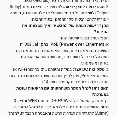
הדלת בלחיצת כפתור מהאפליקציה (iOS/Android).
3.
מגע יבש / לחצן יציאה:
למכשיר יש יציאת ממסר (Relay
Output) לשליטה על מנעול חשמלי או אלקטרומגנט, וכניסה
ייעודית ללחצן יציאה פיזי המותקן בתוך המבנה.
מהן דרישות המתח של המכשיר ואיך מבצעים את
החיבור?
הפנל תומך בשתי שיטות הזנה:
א.
PoE (Power over Ethernet):
בתקן 802.3af. זו
השיטה המומלצת ביותר, שכן היא מעבירה גם נתונים וגם
מתח על גבי כבל רשת בודד, מה שמפשט את ההתקנה
באופן משמעותי.
ב.
ספק כוח 12V DC:
במידה ומשתמשים בחיבור Wi-Fi או
שאין סוויץ' PoE, ניתן להזין את המכשיר באמצעות ספק כוח
סטנדרטי (צריכת זרם מקסימלית של 1A).
האם ניתן לנהל מספר משתמשים עם הרשאות שונות
במערכת?
כן. ממשק הניהול של ה-DH-E20W מבוסס WEB ומציע 3
רמות הרשאה שונות. רמות אלו מאפשרות למנהל המערכת
(Admin) להגדיר את הגדרות הרשת והאבטחה הכבדות, למנהל