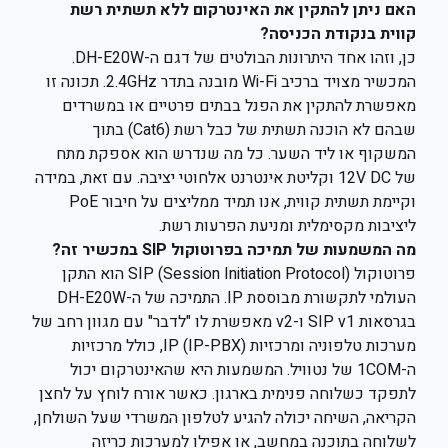
האם ניתן להתקין את האינטרקום ללא תשתית רשת
קווית בנקודת הכניסה?
כן, וזהו אחד היתרונות הבולטים של דגם ה-DH-E20W.
המכשיר מצויד ברכיב Wi-Fi מובנה בתדר 2.4GHz. תכונה זו
מאפשרת להתקין את הפנל בבתים פרטיים או במשרדים
שבהם לא הוכנה תשתית של כבל רשת (Cat6) בתוך
המשקוף או ליד השער. כל מה שנדרש הוא אספקת מתח
של 12V DC וקליטת אינטרנט אלחוטי יציבה. עם זאת, במידה
וקיימת תשתית קווית, אנו תמיד ממליצים על חיבור PoE
ליציבות מקסימלית ומניעת הפרעות רשת.
מה המשמעות של תמיכה בפרוטוקול SIP במכשיר זה?
פרוטוקול SIP (Session Initiation Protocol) הוא התקן
העולמי לתקשורת מבוססת IP. התמיכה של ה-DH-E20W
בגרסאות SIP v1 ו-v2 מאפשרת לו "לדבר" עם מגוון רחב של
מערכות טלפוניה ומרכזיות IP (IP-PBX), כולל מרכזיות
ה-1COM של נטוויל. המשמעות היא שהאינטרקום יכול
לתפקד כשלוחה פנימית בארגון. כאשר אורח לוחץ על לחצן
הקריאה, השיחה יכולה להגיע לטלפון המשרדי שעל השולחן,
לשלוחה בתוכנה במחשב, או אפילו למערכות כריזה