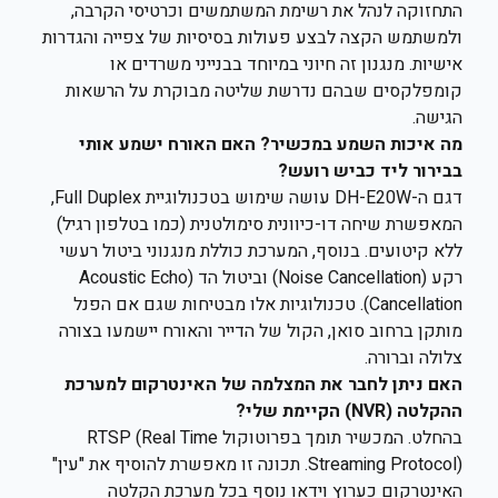
התחזוקה לנהל את רשימת המשתמשים וכרטיסי הקרבה,
ולמשתמש הקצה לבצע פעולות בסיסיות של צפייה והגדרות
אישיות. מנגנון זה חיוני במיוחד בבנייני משרדים או
קומפלקסים שבהם נדרשת שליטה מבוקרת על הרשאות
הגישה.
מה איכות השמע במכשיר? האם האורח ישמע אותי
בבירור ליד כביש רועש?
דגם ה-DH-E20W עושה שימוש בטכנולוגיית Full Duplex,
המאפשרת שיחה דו-כיוונית סימולטנית (כמו בטלפון רגיל)
ללא קיטועים. בנוסף, המערכת כוללת מנגנוני ביטול רעשי
רקע (Noise Cancellation) וביטול הד (Acoustic Echo
Cancellation). טכנולוגיות אלו מבטיחות שגם אם הפנל
מותקן ברחוב סואן, הקול של הדייר והאורח יישמעו בצורה
צלולה וברורה.
האם ניתן לחבר את המצלמה של האינטרקום למערכת
ההקלטה (NVR) הקיימת שלי?
בהחלט. המכשיר תומך בפרוטוקול RTSP (Real Time
Streaming Protocol). תכונה זו מאפשרת להוסיף את "עין"
האינטרקום כערוץ וידאו נוסף בכל מערכת הקלטה