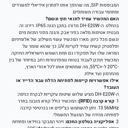
המבוססות SIP, מה שהופך אותו לפתרון אידיאלי למשרדים
ומתחמי עבודה משותפים.
האם המכשיר עמיד לתנאי חוץ וגשם?
בהחלט. ה-DH-E20W מדורג בתקן הגנה IP65. דירוג זה
מבטיח אטימות מלאה בפני אבק והגנה מפני התזות מים
וגשם מכל כיוון. מארז המכשיר עשוי משילוב של אלומיניום
ופלסטיק קשיח עמיד לקרינת UV, כך שהוא שומר על
המראה שלו ועל תפקודו גם תחת השמש הישראלית החזקה.
המכשיר תוכנן לעבוד בטווח טמפרטורות רחב במיוחד של בין
-20°C ל-+55°C, מה שמתאים אותו לכל אזורי הארץ,
מהחרמון ועד אילת.
אילו אפשרויות קיימות לפתיחת הדלת עבור הדייר או
העובד?
ה-DH-E20W מציע שלוש שיטות עיקריות לבקרת כניסה:
1.
קורא קרבה (RFID):
המכשיר כולל קורא מובנה בתדר
13.56MHz. ניתן להשתמש בצ'יפים או בכרטיסי קירבה
לפתיחה מהירה של המנעול החשמלי.
2.
אפליקציה בטלפון החכם:
זיהוי המבקר בווידאו ופתיחת