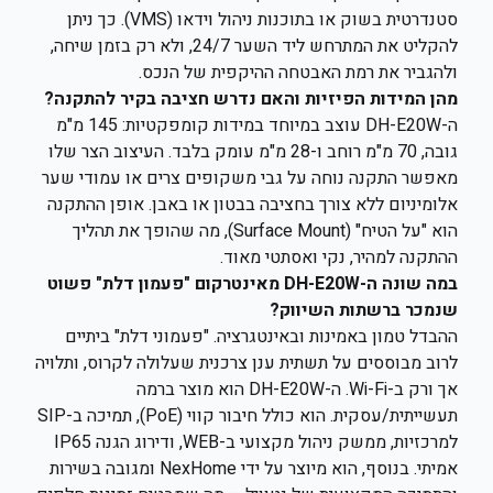
סטנדרטית בשוק או בתוכנות ניהול וידאו (VMS). כך ניתן
להקליט את המתרחש ליד השער 24/7, ולא רק בזמן שיחה,
ולהגביר את רמת האבטחה ההיקפית של הנכס.
מהן המידות הפיזיות והאם נדרש חציבה בקיר להתקנה?
ה-DH-E20W עוצב במיוחד במידות קומפקטיות: 145 מ"מ
גובה, 70 מ"מ רוחב ו-28 מ"מ עומק בלבד. העיצוב הצר שלו
מאפשר התקנה נוחה על גבי משקופים צרים או עמודי שער
אלומיניום ללא צורך בחציבה בבטון או באבן. אופן ההתקנה
הוא "על הטיח" (Surface Mount), מה שהופך את תהליך
ההתקנה למהיר, נקי ואסתטי מאוד.
במה שונה ה-DH-E20W מאינטרקום "פעמון דלת" פשוט
שנמכר ברשתות השיווק?
ההבדל טמון באמינות ובאינטגרציה. "פעמוני דלת" ביתיים
לרוב מבוססים על תשתית ענן צרכנית שעלולה לקרוס, ותלויה
אך ורק ב-Wi-Fi. ה-DH-E20W הוא מוצר ברמה
תעשייתית/עסקית. הוא כולל חיבור קווי (PoE), תמיכה ב-SIP
למרכזיות, ממשק ניהול מקצועי ב-WEB, ודירוג הגנה IP65
אמיתי. בנוסף, הוא מיוצר על ידי NexHome ומגובה בשירות