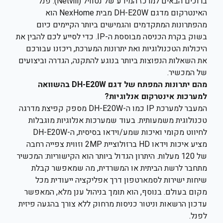
ברוכים הבאים למרכז המידע של נטוויל (Netvill). פנל
האינטרקום מדגם DH-E20W מבית NexHome הוא
מהפתרונות המתקדמים והגמישים ביותר הקיימים כיום
בשוק בקרת הכניסה מבוססת ה-IP. כדי לסייע לכם להבין את
היכולות הטכנולוגיות ואת יתרונות המערכת, ריכזנו עבורכם
את השאלות הנפוצות ביותר בנוגע להתקנה, הגדרה וביצועים
של המכשיר.
מהם יתרונות המפתח של דגם DH-E20W בהשוואה
למערכות אינטרקום אנלוגיות?
המעבר למערכת IP כמו ה-DH-E20W מספק קפיצת מדרגה
טכנולוגית משמעותית. בעוד שמערכות אנלוגיות מוגבלות
לחיווט מקומי ואיכות שמע/וידאו בסיסית, ה-DH-E20W
מציע איכות וידאו HD ברזולוציית 2MP וזווית צפייה רחבה
של 120 מעלות. היתרון הגדול ביותר הוא הקישוריות: המכשיר
מתחבר לרשת הביתית או המשרדית, מה שמאפשר קבלת
שיחות ישירות לסמארטפון דרך אפליקציה ייעודית מכל
מקום בעולם. בנוסף, הוא תומך בניהול ענן מלא, המאפשר
עדכון הרשאות וניטור כניסות מרחוק ללא צורך בהגעה פיזית
לפנל.