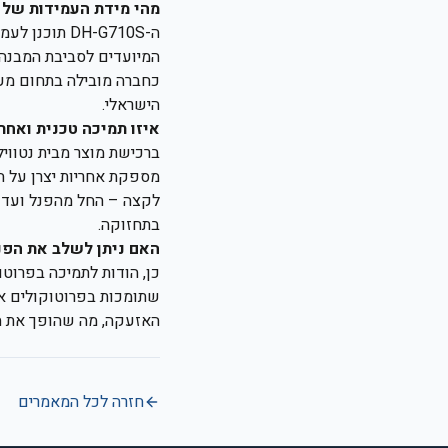
מהי מידת העמידות של 
ה-DH-G710S 
המיועדים לסביבת המבנה.
כחברה מובילה בתחום מע
הישראלי.
איזו תמיכה טכנית ואחרי
בתחזוקה.
האם ניתן לשלב את הפנ
שתומכות בפרוטוקולים אל
האזעקה, מה שהופך את ה-DH-G710S לחלק בלתי נפרד מהאקו-סיסטם הטכנולוגי של ה
חזרה לכל המאמרים