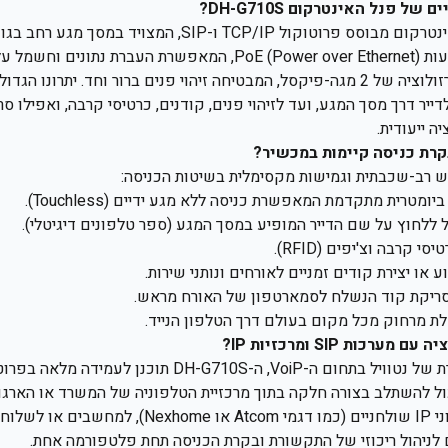
 פנל האינטרקום DH-G710S?
תומכת בהזנת מתח באמצעות PoE (Power over Ethernet), המאפשרת העברת
הפנל כולל מצלמת HD ברזולוציה של 2 מגה-פיקסל, המבטיחה זיהוי פנים ברור וחד. יתר
 ייעודית.
בקרת כניסה קיימות במכשיר?
 רב-שכבתית וגמישות מקסימלית בשיטות הכניסה:
יומטרית מתקדמת המאפשרת כניסה ללא מגע ידיים (Touchless).
 ללחוץ על שם הדייר המופיע במסך המגע (ספר טלפונים דיגיטלי).
י קרבה וצ'יפים (RFID).
ו יצירת קודים זמניים לאורחים ונותני שירות.
יקת קוד הנשלח לסמארטפון של האורח מראש.
ת מרחוק מכל מקום בעולם דרך הטלפון הנייד.
ות SIP ומרכזיות IP?
 להשתלב בצורה חלקה בתוך מרכזיית הטלפוניה של המשרד או הארגון.
מהאינטרקום תגיע לטלפוני IP שולחניים (כמו דגמי Atcom 
לניהול ריכוזי של התקשורת ובקרת הכניסה תחת פלטפורמה אחת.