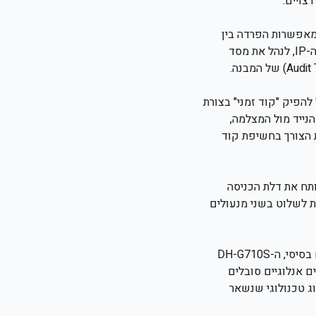
צויים.
W (ממשק דפדפן). רמות אלו מאפשרות הפרדה בין
הרשאות המנהל (Admin), המתקין, והמשתמש הסופי. דרך ממשק הניהול ניתן להגדיר את כתובות ה-IP, לנהל את מסד
ירה או מנהל המשרד יכול להפיק "קוד זמני" בצורת
יע לפנל, מציג את הנייד מול המצלמה,
 הצורך בחשיפת קוד
תח את דלת הכניסה
ת לשלוט בשני מנעולים
ההבדל טמון בשילוב שבין חומרה חזקה לתוכנה גמישה. בעוד שמתחרים רבים מציעים אינטרקום בסיסי, ה-DH-G710S
חד: זיהוי פנים, SIP, PoE וניהול ענן. פנלים אנלוגיים סובלים
נל ה-IP של נטוויל מבטיח שדרוג טכנולוגי שנשאר