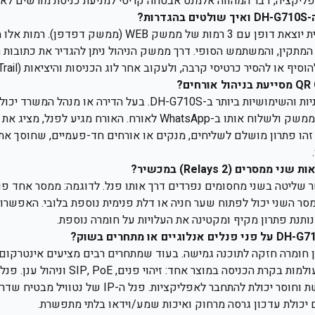
פליקציה, דבר המהווה אלמנט אבטחה קריטי למניעת כניסת מורשים לא ר
ות?
הפנל מציע גמישות ניהולית יוצאת דופן עם 3 רמות של ממשק EB
או להסיר כרטיסי קרבה, ולעקוב אחר לוג הכניסות והיציאות (Audit Trail) של המבנה.
זוהי אחת התכונות החדשניות והשימושיות ביותר ב-DH-G710S. בעל הד
QR דרך האפליקציה או הממשק ולשלוח אותו ב-WhatsApp לאורח. האורח מג
זהו פתרון מושלם לשליחים, מנקים או אורחים חד-פעמיים, שחוסך את
רים (2 Relays) במכשיר?
שליטה בשני מחסומים נפרדים דרך אותו פנל. לדוגמה: ממסר אחד פו
מסר השני יכול לפתוח שער חניה או דלת פנימית נוספת בלובי. האפשרו
תנת פתרון מקיף ומקטינה את העלויות על חומרה נוספת.
של נטוויל משלב את כל עולמות בקרת הכניסה במוצר א
מרעשים, תמונה מטושטשת וחוסר יכולת להתחבר לאפליקציות. פ
ם יכולת עדכון גרסה מרחוק ואיכות שמע/וידאו בלתי מתפשרת.