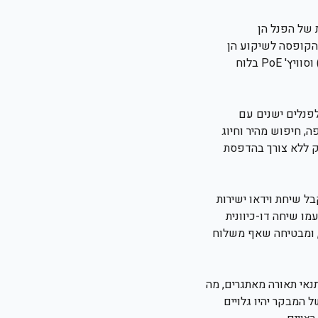
ת של הפנל הן
ות הקופסה לשיקוע הן
283x106x50 מ"מ. חשוב לוודא מול המתקין כי קיימת הכנה של תשתית כבל רשת (CAT6 ומעלה) וסוויץ' PoE בלוח
ים בזכות מסך המגע בגודל 7 אינץ'. בניגוד לפנלים ישנים עם
, חיפוש מהיר וחיוג
וק ללא צורך בהדפסת
ל שיחת וידאו ישירות
Pu). דרך האפליקציה ניתן לראות את האורח בזמן אמת ב-HD, לנהל עמו שיחה דו-כיוונית
ת, ומבטיחה שאף משלוח
ברורה גם בתנאי תאורה מאתגרים, מה
ת ה-HD מבטיחה שפרטי הפנים של המבקר יהיו גלויים