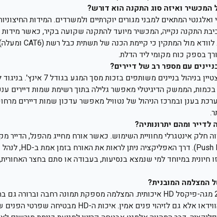
 המכשיר ואיזה סוג התקנה הוא דורש?
 ואלגנטי המתאים למבני מגורים יוקרתיים ולמשרדים. המידות החיצוניו
32. מ"מ. לסביבת התקנה נקייה, המכשיר מיועד להתקנה שקועה בקיר, כאשר מיד
רך בספק כוח מקומי ליד הדלת.
יינים עם מספר רב של דיירים?
בהחלט. ה-DH-G710S מצטיין בניהול בניינים משותפ
 בכמות, הממשק הדיגיטלי מאפשר גלילה בתוך רשימת שמות דיירים ענפה
ערכת בענן ובמרכז הניהול של נטוויל מאפשר עדכון שמות דיירים מרח
ר.
לדייר ומהם יתרונותיה?
ה חלק אינטגרלי מחוויית השימוש. כאשר אורח מחייג מהפנל, הדייר מקב
לסמארטפון (sh Notification
זו חיונית במיוחד למי שנמצא בנסיעות, בעבודה או סתם בחצר האחורי
ל המצלמה המובנית?
המכשיר מצויד במצלמת 2 מגה-פיקסל HD איכותית. המצלמה מספקת תמונה רחבה ו
שמסייע לא רק לשיחות הווידאו אלא גם לזיהוי פנים אמין. איכו