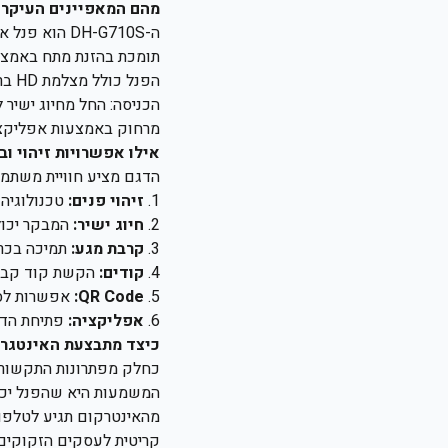
מהם המאפיינים העיקריים של
מרחוק באמצעות אפליקציה
אילו אפשרויות זיהוי ו
הדגם מציע חוויית משתמש
1.
זיהוי פנים:
טכנולוגיה ב
2.
חיוג ישיר:
המבקר יכול
3.
קרבת מגע:
תמיכה בכרטיס
4.
קודים:
הקשת קוד קבוע א
5.
QR Code:
אפשרות לסר
6.
אפליקציה:
פתיחת הדל
כיצד מתבצעת האינטגרציה עם מערכ
המשמעות היא שהפנל יכול
קריטית לעסקים הזקוקים 