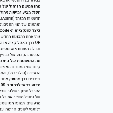
בבירור בצג הפנימי או בא
מהו ממשק הניהול של ה-DH-G710S ואיך שולטים בהגדר
הנתונים של תווי הפנים, להוסיף 
כיצד פונקציית ה-QR Code מסייעת בניהול אורחים?
והדלת נפתחת אוטומטית. 
הכניסה הקבוע של הבניין.
מה המשמעות של הימצאות שני ממס
קיום שני ממסרים מאפשר 
הראשית (הולכי רגל), והמ
נפרדים דרך ממשק אחד נו
מדוע כדאי לבחור ב-DH-G710S על פני פנלים אנלוגיים או מתחרים בשוק?
רלוונטי לשנים קדימה, ע