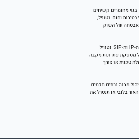
וא בנוי מחומרים קשיחים
יבות וחום. נטוויל,
האבטחה של השוק
ברכישת מוצר מבית נטוויל, הלקוח מקבל גישה למערך תמיכה מקצועי המכיר לעומק את תשתיות ה-IP וה-SIP. נטוויל
עת כי נטוויל מספקת פתרונות מקצה
 לכל שאלה טכנית או צורך
אינטגרציה עם מערכות ניהול מבנה ובתים חכמים
אור בלובי או תנטרל את