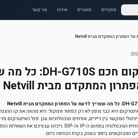
לוג
מתקינים
מאמרים
אודות
צור קשר
פנל אינטרקום חכם H-G710S
רון המתקדם מבית Netvill
ינטרקום היא כבר מזמן לא רק כפתור ורמקול. היא מהווה את קו ההגנה
יטלי המקשר בין דיירים, אורחים וטכנולוגיות ענן. פנל האינטרקום מד
נטוויל (Netvill) מייצג את חזית הטכנולוגיה בתחום ה-IP וה-SIP. ריכזנו
ם המבוקשים ביותר בשוק בקרת הכניסה כיום.