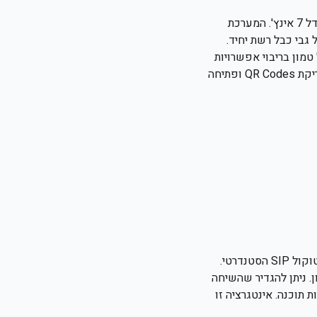
ה-DH-G710S הוא פנל אינטרקום מבוסס פרוטוקול TCP/IP ו-SIP, המצויד במסך מגע רחב בגודל 7 אינץ'. המערכת
 נתונים וחשמל על גבי כבל רשת יחיד.
ונו הגדול טמון בריבוי אפשרויות
הכניסה: החל מחיוג ישיר לדייר דרך מסך המגע, ועד לזיהוי פנים, קודנים, כרטיסי קרבה, ואפילו סריקת QR Codes ופתיחה
כחלק מפתרונות התקשורת של נטוויל בתחום ה-VoiP, ה-DH-G710S תוכנן לעמידה מלאה בפרוטוקול SIP הסטנדרטי.
 ניתן להגדיר שהשיחה
או Nexhome), למחשבים או לשלוחות תוכנה. אינטגרציה זו