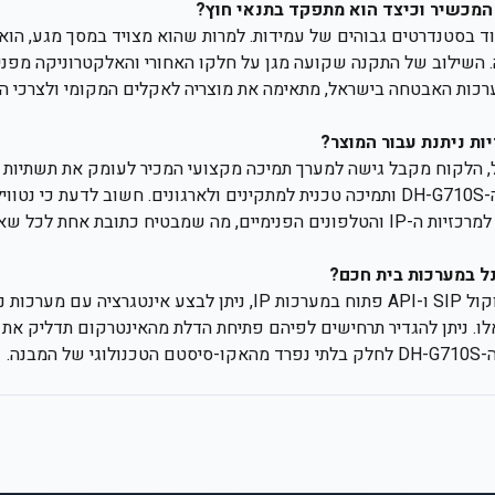
המכשיר וכיצד הוא מתפקד בתנאי חוץ?
תוכנן לעמוד בסטנדרטים גבוהים של עמידות. למרות שהוא מצויד במסך מגע, ה
 השילוב של התקנה שקועה מגן על חלקו האחורי והאלקטרוניקה מפני רט
רכות האבטחה בישראל, מתאימה את מוצריה לאקלים המקומי ולצרכי 
ות ניתנת עבור המוצר?
מספקת אחריות יצרן על ה-DH-G710S ותמיכה טכנית למתקינים ולארגונים. חשוב לד
לקצה – החל מהפנל ועד למרכזיות ה-IP והטלפונים הפנימיים, מה שמבטיח כתובת אחת
ל במערכות בית חכם?
כן, הודות לתמיכה בפרוטוקול SIP ו-API פתוח במערכות IP, ניתן לבצע 
ו. ניתן להגדיר תרחישים לפיהם פתיחת הדלת מהאינטרקום תדליק את ה
מבנה.