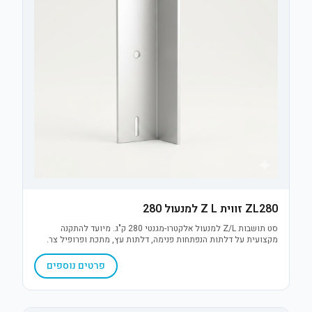
ZL280 זווית Z L למנעול 280
סט תושבות Z/L למנעול אלקטרו-מגנטי 280 ק"ג. מיועד להתקנה
מקצועית על דלתות הנפתחות פנימה, דלתות עץ, מתכת ופרופיל צר.
מבנה חזק ועמיד המבטיח הצמדה מדויקת וביצועים אופטימליים.
פרטים נוספים