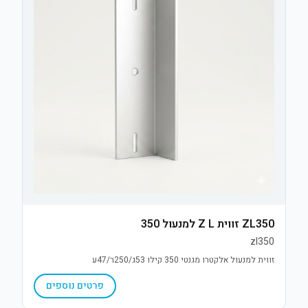
ZL350 זווית Z L למנעול 350
zl350
זווית למנעול אלקטרו מגנטי 350 קילו 53ג/250ר/47ע
פרטים נוספים