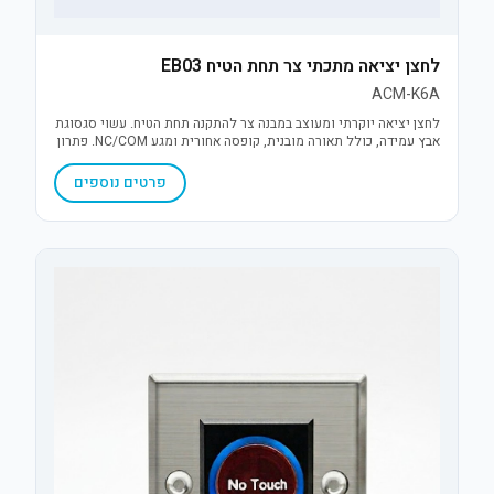
לחצן יציאה מתכתי צר תחת הטיח EB03
ACM-K6A
לחצן יציאה יוקרתי ומעוצב במבנה צר להתקנה תחת הטיח. עשוי סגסוגת
אבץ עמידה, כולל תאורה מובנית, קופסה אחורית ומגע NC/COM. פתרון
אמין, אסתטי וחסכוני במקום למערכות בקרת כניסה.
פרטים נוספים