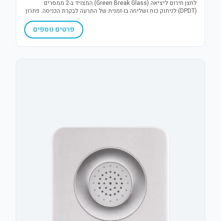
לחצן חירום ליציאה (Green Break Glass) המצויד ב-2 ממסרים
(DPDT) לניתוק כוח ושליחה בו-זמנית של התרעה לבקרת הכניסה. פתרון
אמין ובטיחותי לשחרור דלתות בעת חירום.
פרטים נוספים