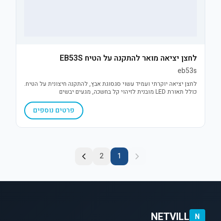
לחצן יציאה מואר להתקנה על הטיח EB53S
eb53s
לחצן יציאה יוקרתי ועמיד עשוי סגסוגת אבץ, להתקנה חיצונית על הטיח.
כולל תאורת LED מובנית לזיהוי קל בחשכה, מגעים יבשים
(NO/NC/COM) ותאימות מלאה לכל מערכות בקרת הכניסה בשוק.
פרטים נוספים
2
1
NETVILL
N