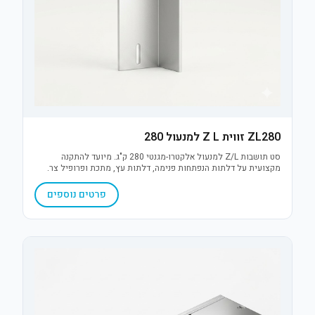
ZL280 זווית Z L למנעול 280
סט תושבות Z/L למנעול אלקטרו-מגנטי 280 ק"ג. מיועד להתקנה
מקצועית על דלתות הנפתחות פנימה, דלתות עץ, מתכת ופרופיל צר.
מבנה חזק ועמיד המבטיח הצמדה מדויקת וביצועים אופטימליים.
פרטים נוספים