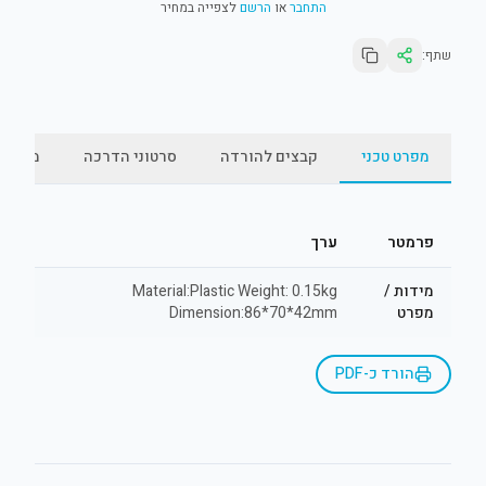
התחבר
או
הרשם
לצפייה במחיר
שתף:
מפרט טכני
קבצים להורדה
סרטוני הדרכה
מאמרי
פרמטר
ערך
מידות /
Material:Plastic Weight: 0.15kg
מפרט
Dimension:86*70*42mm
הורד כ-PDF