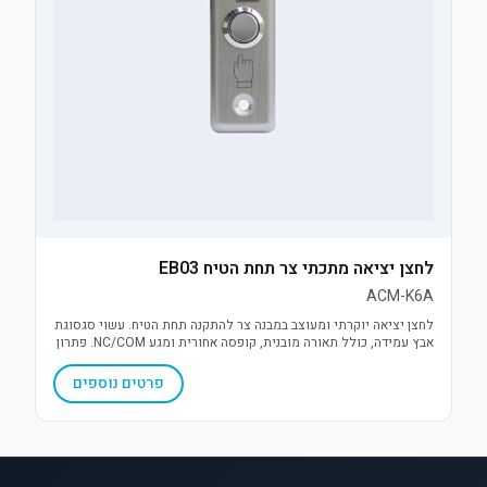
לחצן יציאה מתכתי צר תחת הטיח EB03
ACM-K6A
לחצן יציאה יוקרתי ומעוצב במבנה צר להתקנה תחת הטיח. עשוי סגסוגת
אבץ עמידה, כולל תאורה מובנית, קופסה אחורית ומגע NC/COM. פתרון
אמין, אסתטי וחסכוני במקום למערכות בקרת כניסה.
פרטים נוספים