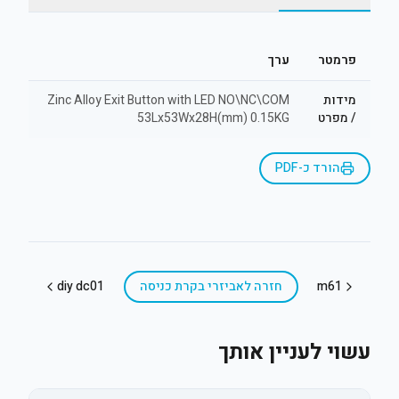
פרמטר
ערך
מידות
Zinc Alloy Exit Button with LED NO\NC\COM
/ מפרט
53Lx53Wx28H(mm) 0.15KG
הורד כ-PDF
m61
חזרה ל
אביזרי בקרת כניסה
diy dc01
עשוי לעניין אותך