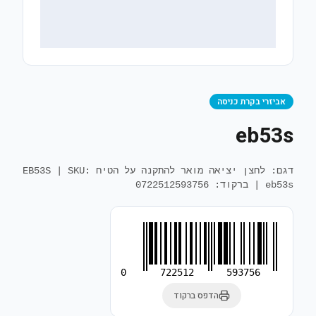
אביזרי בקרת כניסה
eb53s
דגם: לחצן יציאה מואר להתקנה על הטיח EB53S
SKU:
|
eb53s
| ברקוד: 0722512593756
0
722512
593756
הדפס ברקוד