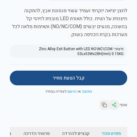
לחצן יציאה יוקרתי ועמיד עשוי סגסוגת אבץ, להתקנה
חיצונית על הטיח. כולל תאורת LED מובנית לזיהוי קל
בחשכה, מגעים יבשים (NO/NC/COM) ותאימות מלאה לכל
מערכות בקרת הכניסה בשוק.
חיצוני:
Zinc Alloy Exit Button with LED NO\NC\COM
53Lx53Wx28H(mm) 0.15KG
קבל הצעת מחיר
התחבר
או
הרשם
לצפייה במחיר
שתף:
מפרט טכני
קבצים להורדה
סרטוני הדרכה
מאמרי