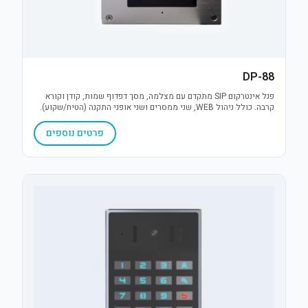
DP-88
פנל אינטרקום SIP מתקדם עם מצלמה, מסך דפדוף שמות, קודן וקורא
קרבה. כולל ניהול WEB, שני ממסרים ושני אופני התקנה (הטיח/שקוע).
פתרון IP חסין לתנאי חוץ, אידיאלי לבקרת כניסה מנוהלת ומאובטחת.
פרטים נוספים