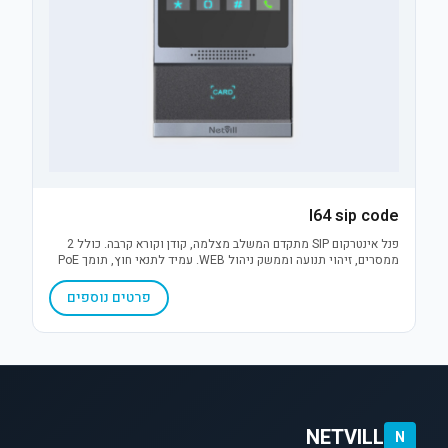
I64 sip code
פנל אינטרקום SIP מתקדם המשלב מצלמה, קודן וקורא קרבה. כולל 2
ממסרים, זיהוי תנועה וממשק ניהול WEB. עמיד לתנאי חוץ, תומך PoE
ומתאים להתקנה על/תחת הטיח בסטנדרט אבטחה גבוה.
פרטים נוספים
NETVILL
N