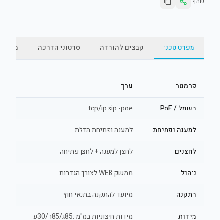
שתף:
מפרט טכני
קבצים להורדה
סרטוני הדרכה
מאמרי
פרמטר
ערך
חשמל / PoE
tcp/ip sip -poe
למענה ופתיחת
למענה ופתיחת הדלת
לחצנים
לחצן למענה + לחצן פתיחה
ניהול
ממשק WEB לצורך הגדרות
התקנה
מיועד להתקנה בתנאי חוץ
מידות
מידות חיצוניות במ"מ :85ג/85ר/30ע