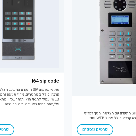
I64 sip code
פנל אינטרקום SIP מתקדם המשלב 
קרבה. כולל 2 ממסרים, זיהוי תנועה 
WEB. עמיד לתנאי
על/תחת הטיח בסטנדרט אבטחה גבוה.
פנל אינטרקום SIP מתקדם עם מצלמה, מסך דפדוף
שמות, קודן וקורא קרבה. כולל ניהול WEB, שני
ממסרים ושני אופני התקנה (הטיח/שקוע). פתרון IP
, אידיאלי לבקרת כניסה מנוהלת
פרטים נוספים
פרטים