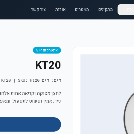
לוג
מתקינים
מאמרים
אודות
צור קשר
אינטרקום SIP
KT20
דגם: דגם KT20
SKU: kt20
|
נייד, אמין ופשוט לתפעול, ומאפ