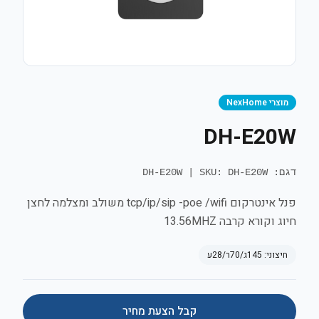
מוצרי NexHome
DH-E20W
דגם: DH-E20W
SKU: DH-E20W
|
פנל אינטרקום tcp/ip/sip -poe /wifi משולב ומצלמה לחצן
חיוג וקורא קרבה 13.56MHZ
חיצוני:
145ג/70ר/28ע
קבל הצעת מחיר