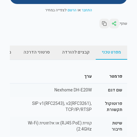
התחבר
או
הרשם
לצפייה במחיר
שתף:
מפרט טכני
קבצים להורדה
סרטוני הדרכה
מאמרי
פרמטר
ערך
שם דגם
Nexhome DH-E20W
פרוטוקול
SIP v1(RFC2543), v2(RFC3261),
תקשורת
TCP/IP/RTSP
שיטת
קווית (RJ45 PoE) או אלחוטית (Wi-Fi
חיבור
2.4GHz)