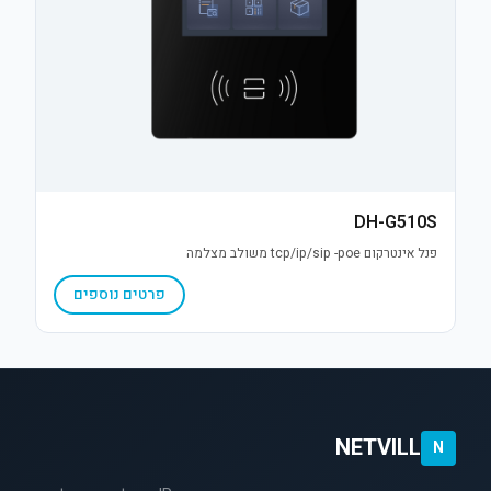
DH-G510S
פנל אינטרקום tcp/ip/sip -poe משולב מצלמה
פרטים נוספים
NETVILL
N