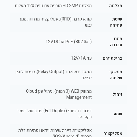
מצלמה
מצלמת HD 2MP מובנית עם זווית 120 מעלות
שיטת
קורא קרבה (RFID), אפליקציה מרחוק, מגע
פתיחה
יבש
מתח
PoE (802.3af) או 12V DC
עבודה
צריכת זרם
עד 12V/1A
ממשקי
ממסר יבש אחד (Relay Output), כניסת לחצן
שליטה
יציאה
ממשק WEB (3 רמות), ניהול ענן Cloud
ניהול
Management
דיבור דו-כיווני (Full Duplex) עם ביטול רעשי
שמע
רקע והד
אפליקציית דייר לשיחות וידאו ופתיחת דלת
אפליקציה
מרחוק (iOS/Android)