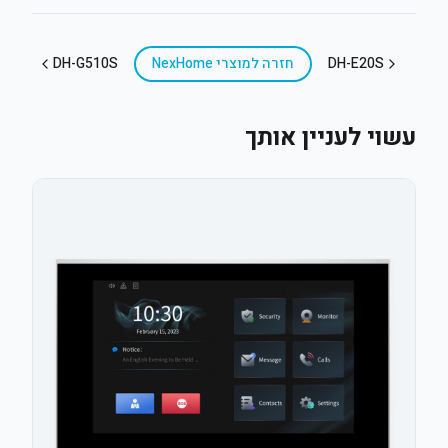
DH-E20S
חזרה ל
מוצרי NexHome
DH-G510S
עשוי לעניין אותך