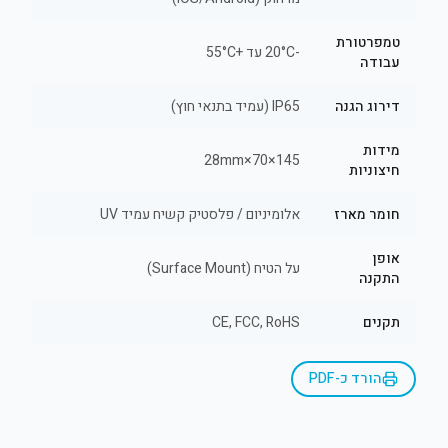
טמפרטורת
-20°C עד +55°C
עבודה
דירוג הגנה
IP65 (עמיד בתנאי חוץ)
מידות
145×70×28mm
חיצוניות
חומר מארז
אלומיניום / פלסטיק קשיח עמיד UV
אופן
על הטיח (Surface Mount)
התקנה
תקנים
CE, FCC, RoHS
הורד כ-PDF