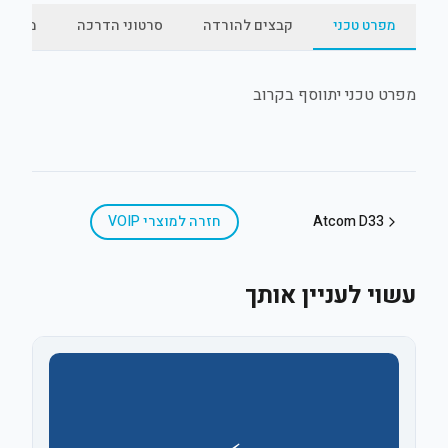
מפרט טכני
קבצים להורדה
סרטוני הדרכה
מאמרי
מפרט טכני יתווסף בקרוב
Atcom D33
חזרה ל
מוצרי VOIP
עשוי לעניין אותך