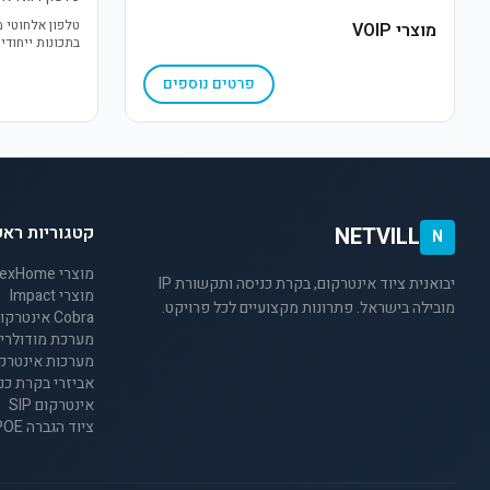
מוצרי VOIP
בתכונות ייחודי
פרטים נוספים
קטגוריות ראש
NETVILL
N
מוצרי NexHome
יבואנית ציוד אינטרקום, בקרת כניסה ותקשורת IP
מוצרי Impact
מובילה בישראל. פתרונות מקצועיים לכל פרויקט.
Cobra אינטרקום 2 גיד לבתים פרטיים
מערכת מודולרית 2 ג
מערכות אינטרקום 4 
אביזרי בקרת כנ
אינטרקום SIP
ציוד הגברה SIP/POE