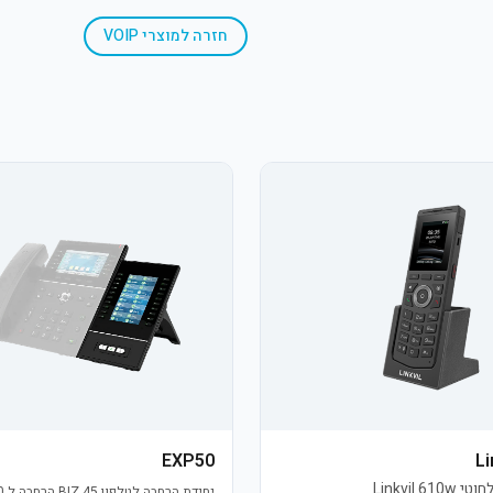
חזרה ל
מוצרי VOIP
EXP50
Li
יחידת הרחבה לטלפון BIZ 45 הרחבה ל 60 לחצנים