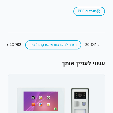
הורד כ-PDF
2C-341
חזרה ל
מערכות אינטרקום 4 גיד
2C-702
עשוי לעניין אותך