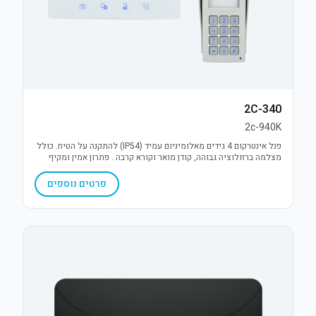
2C-340
2c-940K
פנל אינטרקום 4 גידים מאלומיניום עמיד (IP54) להתקנה על הטיח. כולל
מצלמה ברזולוציה גבוהה, קודן מואר וקורא קרבה . פתרון אמין ומקיף
לבקרת כניסה ושליטה במנעול.
פרטים נוספים