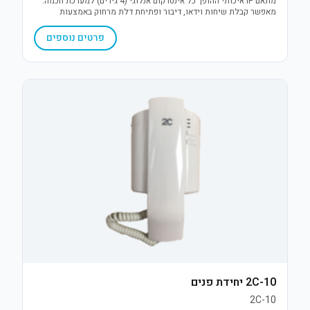
מתאם IP איכותי ההופך כל אינטרקום אנלוגי (4 גידים) למערכת חכמה.
מאפשר קבלת שיחות וידאו, דיבור ופתיחת דלת מרחוק באמצעות
אפליקציית Smartvill, לשליטה מלאה מכל מקום לסמארטפון.
פרטים נוספים
2C-10 יחידת פנים
2C-10