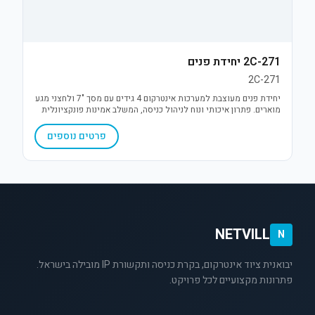
2C-271 יחידת פנים
2C-271
יחידת פנים מעוצבת למערכות אינטרקום 4 גידים עם מסך "7 ולחצני מגע
מוארים. פתרון איכותי ונוח לניהול כניסה, המשלב אמינות פונקציונלית
עם עיצוב מודרני ודק.
פרטים נוספים
NETVILL
N
יבואנית ציוד אינטרקום, בקרת כניסה ותקשורת IP מובילה בישראל.
פתרונות מקצועיים לכל פרויקט.