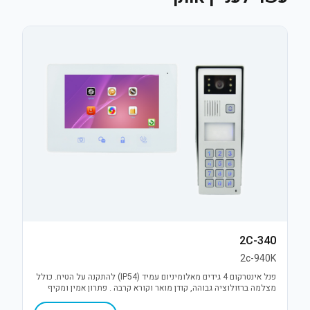
2C-340
2c-940K
פנל אינטרקום 4 גידים מאלומיניום עמיד (IP54) להתקנה על הטיח. כולל
מצלמה ברזולוציה גבוהה, קודן מואר וקורא קרבה . פתרון אמין ומקיף
לבקרת כניסה ושליטה במנעול.