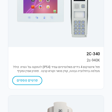
2C-340
2c-940K
פנל אינטרקום 4 גידים מאלומיניום עמיד (IP54) להתקנה על הטיח. כולל
מצלמה ברזולוציה גבוהה, קודן מואר וקורא קרבה . פתרון אמין ומקיף
לבקרת כניסה ושליטה במנעול.
פרטים נוספים