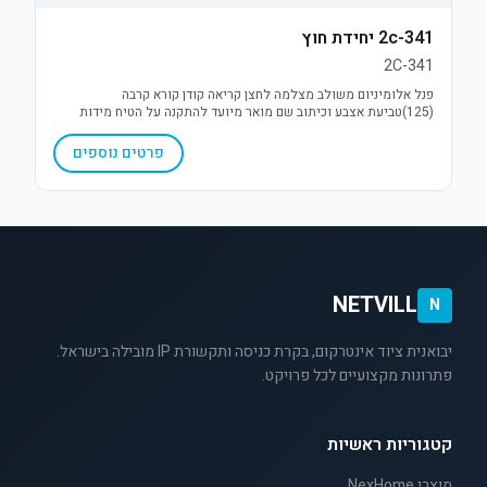
2c-341 יחידת חוץ
2C-341
פנל אלומיניום משולב מצלמה לחצן קריאה קודן קורא קרבה
(125)טביעת אצבע וכיתוב שם מואר מיועד להתקנה על הטיח מידות
כללי ג' 21 ר' 8 ע' 4
פרטים נוספים
NETVILL
N
יבואנית ציוד אינטרקום, בקרת כניסה ותקשורת IP מובילה בישראל.
פתרונות מקצועיים לכל פרויקט.
קטגוריות ראשיות
מוצרי NexHome