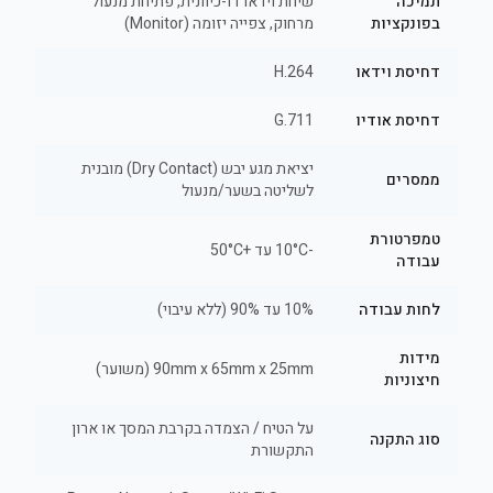
תמיכה
שיחת וידאו דו-כיוונית, פתיחת מנעול
בפונקציות
מרחוק, צפייה יזומה (Monitor)
דחיסת וידאו
H.264
דחיסת אודיו
G.711
יציאת מגע יבש (Dry Contact) מובנית
ממסרים
לשליטה בשער/מנעול
טמפרטורת
-10°C עד +50°C
עבודה
לחות עבודה
10% עד 90% (ללא עיבוי)
מידות
90mm x 65mm x 25mm (משוער)
חיצוניות
על הטיח / הצמדה בקרבת המסך או ארון
סוג התקנה
התקשורת