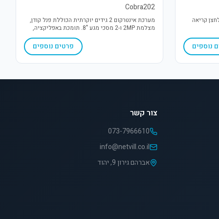
Cobra202
חצן קריאה
מערכת אינטרקום 2 גידים יוקרתית הכוללת פנל קודן,
מצלמת 2MP ו-2 מסכי מגע "8. תומכת באפליקציה,
פתיחה בקרבה, זיהוי תנועה ושני ממסרים. פתרון חכם,
דובר עברית ופשוט להתקנה.
 נוספים
פרטים נוספים
צור קשר
073-7966610
info@netvill.co.il
אברהם גירון 9, יהוד