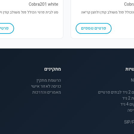
Cobra201 white
Cobr
כולל פנל משולב קודן ולחצן קריאה
סט לבית פרטי הכולל פנל משולב קודן ול
פרטים נוספים
פרטים
יות
מתקינים
הרשמת מתקין
כניסה לאזור אישי
מאמרים והדרכות
יד
גיד
יסה