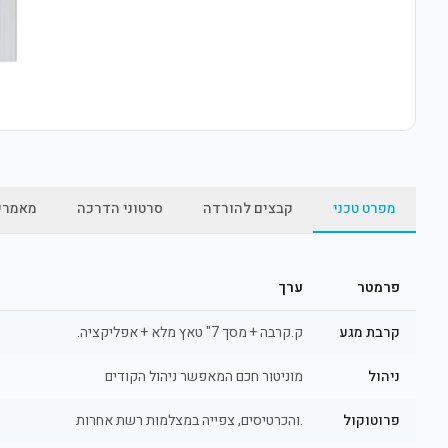
מפרט טכני
קבצים להורדה
סרטוני הדרכה
מאמרי
פרמטר
ערך
קרבת מגע
ק.קרבה + מסך 7" טאץ מלא + אפליקציה.
ניהול
מוניטור חכם המאפשר ניהול הקודים
פרוטוקול
.והכרטיסים, צפייה במצלמות רשת אחרות