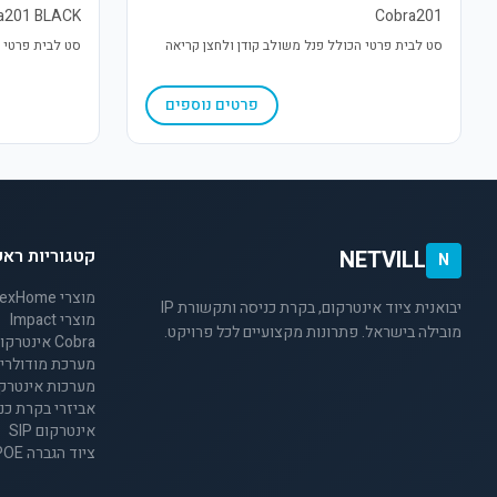
a201 BLACK
Cobra201
סט לבית פרטי הכולל פנל משולב קודן ולחצן קריאה
סט לבית פרטי ה
פרטים נוספים
קטגוריות ראש
NETVILL
N
מוצרי NexHome
יבואנית ציוד אינטרקום, בקרת כניסה ותקשורת IP
מוצרי Impact
מובילה בישראל. פתרונות מקצועיים לכל פרויקט.
Cobra אינטרקום 2 גיד לבתים פרטיים
מערכת מודולרית 2 ג
מערכות אינטרקום 4 
אביזרי בקרת כנ
אינטרקום SIP
ציוד הגברה SIP/POE