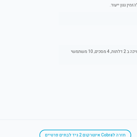
תמיכה בזיהוי תנועה להתראה באפליקציה2 ממסרים תמיכה ב 2 דלתות, 4 מסכים, 10 משתמשי
חזרה ל
Cobra אינטרקום 2 גיד לבתים פרטיים