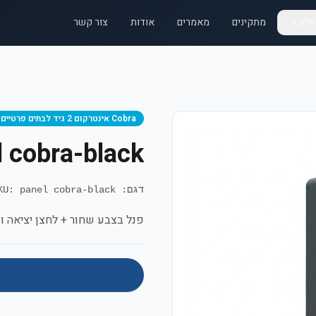
לוג
מתקינים
מאמרים
אודות
צור קשר
Cobra אינטרקום 2 גיד לבתים פרטיים
l cobra-black
דגם: Cobra black
KU: panel cobra-black
פנל בצבע שחור + לחצן יציאה וק