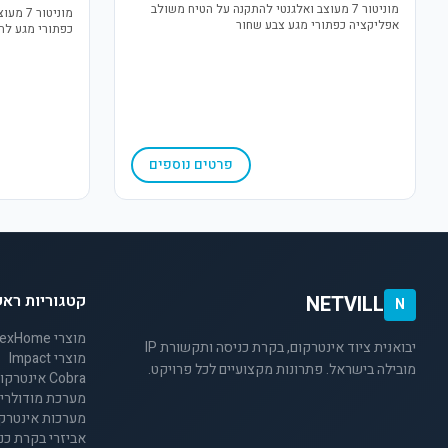
מוניטור 7 מעוצב ואלגנטי להתקנה על הטיח משולב
מוניטו
אפליקציה כפתורי מגע צבע שחור
כפתורי מגע לה
פרטים נוספים
קטגוריות ראש
NETVILL
N
מוצרי NexHome
יבואנית ציוד אינטרקום, בקרת כניסה ותקשורת IP
מוצרי Impact
מובילה בישראל. פתרונות מקצועיים לכל פרויקט.
Cobra אינטרקום 2 גיד לבתים פרטיים
מערכת מודולרית 2 ג
מערכות אינטרקום 4 
אביזרי בקרת כנ