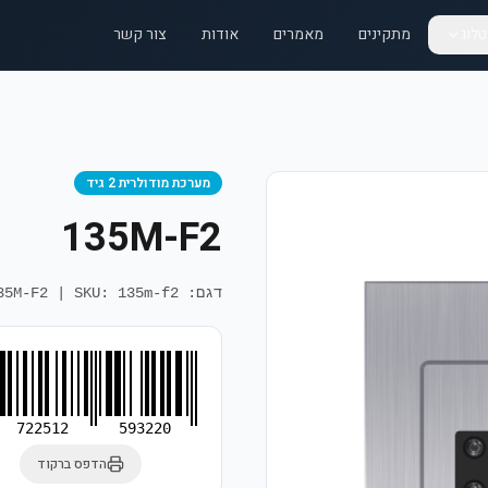
לוג
מתקינים
מאמרים
אודות
צור קשר
מערכת מודולרית 2 גיד
135M-F2
דגם: 135M-F2
SKU: 135m-f2
|
722512
593220
הדפס ברקוד