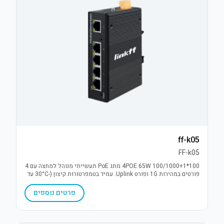
ff-k05
FF-k05
4POE 65W 100/1000+1*100 מתג PoE תעשייתי מנוהל למחצה עם 4
פורטים במהירות 1G ופורט Uplink. עמיד בטמפרטורות קיצון (-30°C עד
75°C), כולל הגנת נחשולי מתח 6KV ויתירות מתח (DC12-52V). פתרון
אמין לתנאי חוץ.
פרטים נוספים