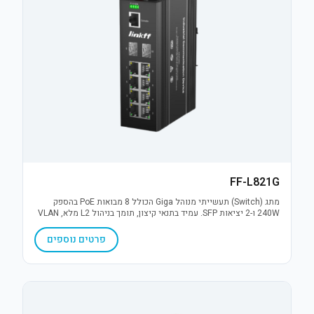
FF-L821G
מתג (Switch) תעשייתי מנוהל Giga הכולל 8 מבואות PoE בהספק
240W ו-2 יציאות SFP. עמיד בתנאי קיצון, תומך בניהול L2 מלא, VLAN
והגנת נחשולי מתח 6KV. פתרון תקשורת אמין למערכות IP מאתגרות.
פרטים נוספים