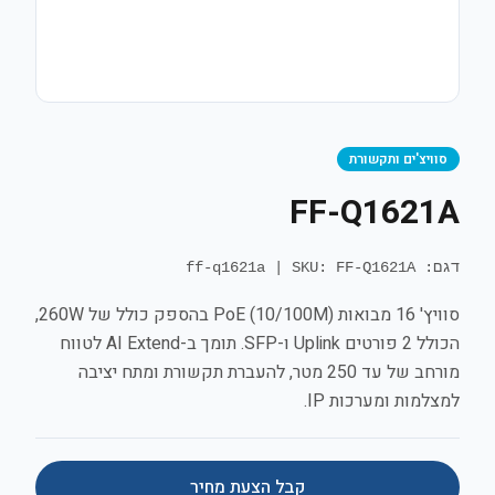
סוויצ'ים ותקשורת
FF-Q1621A
דגם: ff-q1621a
SKU: FF-Q1621A
|
סוויץ' 16 מבואות PoE (10/100M) בהספק כולל של 260W,
הכולל 2 פורטים Uplink ו-SFP. תומך ב-AI Extend לטווח
מורחב של עד 250 מטר, להעברת תקשורת ומתח יציבה
למצלמות ומערכות IP.
קבל הצעת מחיר