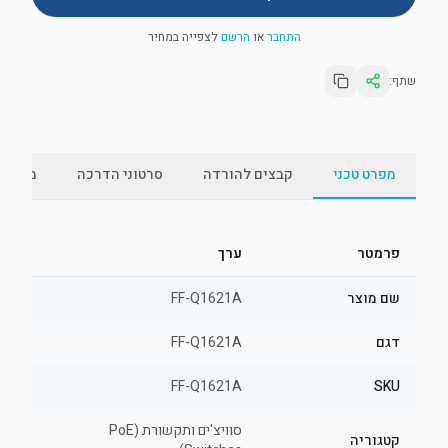
התחבר
או
הרשם
לצפייה במחיר
שתף:
מפרט טכני
קבצים להורדה
סרטוני הדרכה
מאמרי
פרמטר
ערך
שם מוצר
FF-Q1621A
דגם
FF-Q1621A
FF-Q1621A
SKU
סוויצ'ים ותקשורת (PoE
קטגוריה