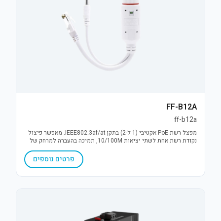
FF-B12A
ff-b12a
מפצל רשת PoE אקטיבי (1 ל-2) בתקן IEEE802.3af/at. מאפשר פיצול
נקודת רשת אחת לשתי יציאות 10/100M, תמיכה בהעברה למרחק של
עד 250 מטר והספק של עד 30W. פתרון יעיל להרחבת תשתיות IP.
פרטים נוספים