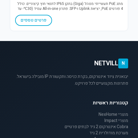
מתג PoE תעשייתי מנוהל (Giga) בתקן IP65 לתנאי חוץ קיצוניים. כולל
4 פורטים PoE, יציאת Uplink ו-SFP. פתרון All-in-one עמיד (30℃- עד
70℃+) עם הגנת קצר והתקנה קלה.
פרטים נוספים
NETVILL
N
יבואנית ציוד אינטרקום, בקרת כניסה ותקשורת IP מובילה בישראל.
פתרונות מקצועיים לכל פרויקט.
קטגוריות ראשיות
מוצרי NexHome
מוצרי Impact
Cobra אינטרקום 2 גיד לבתים פרטיים
מערכת מודולרית 2 גיד