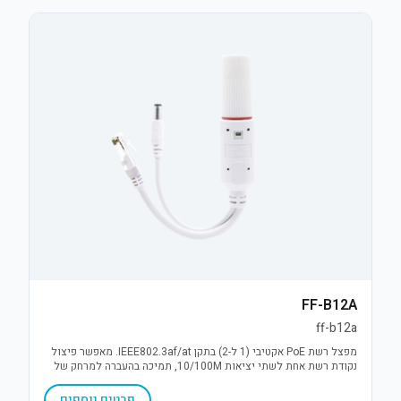
FF-B12A
ff-b12a
מפצל רשת PoE אקטיבי (1 ל-2) בתקן IEEE802.3af/at. מאפשר פיצול
נקודת רשת אחת לשתי יציאות 10/100M, תמיכה בהעברה למרחק של
עד 250 מטר והספק של עד 30W. פתרון יעיל להרחבת תשתיות IP.
פרטים נוספים