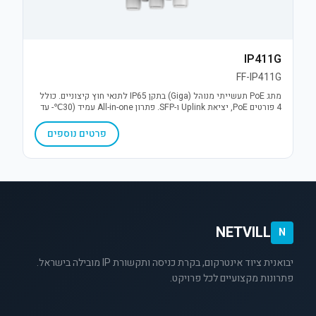
IP411G
FF-IP411G
מתג PoE תעשייתי מנוהל (Giga) בתקן IP65 לתנאי חוץ קיצוניים. כולל
4 פורטים PoE, יציאת Uplink ו-SFP. פתרון All-in-one עמיד (30℃- עד
70℃+) עם הגנת קצר והתקנה קלה.
פרטים נוספים
NETVILL
N
יבואנית ציוד אינטרקום, בקרת כניסה ותקשורת IP מובילה בישראל.
פתרונות מקצועיים לכל פרויקט.