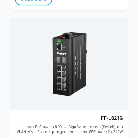
FF-L821G
מתג (Switch) תעשייתי מנוהל Giga הכולל 8 מבואות PoE בהספק
240W ו-2 יציאות SFP. עמיד בתנאי קיצון, תומך בניהול L2 מלא, VLAN
והגנת נחשולי מתח 6KV. פתרון תקשורת אמין למערכות IP מאתגרות.