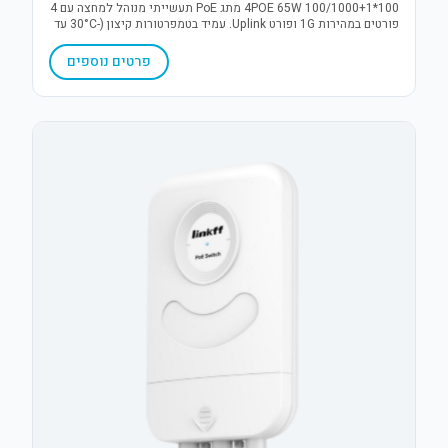
4POE 65W 100/1000+1*100 מתג PoE תעשייתי מנוהל למחצה עם 4
פורטים במהירות 1G ופורט Uplink. עמיד בטמפרטורות קיצון (-30°C עד
75°C), כולל הגנת נחשולי מתח 6KV ויתירות מתח (DC12-52V). פתרון
אמין לתנאי חוץ.
פרטים נוספים