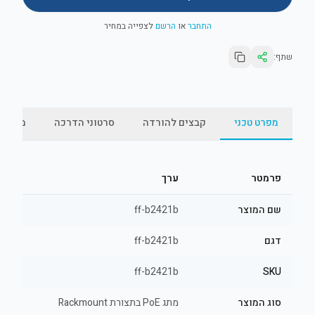
התחבר
או
הרשם
לצפייה במחיר
שתף:
מפרט טכני
קבצים להורדה
סרטוני הדרכה
מאמרי
פרמטר
ערך
שם המוצר
ff-b2421b
דגם
ff-b2421b
ff-b2421b
SKU
סוג המוצר
מתג PoE בתצורת Rackmount