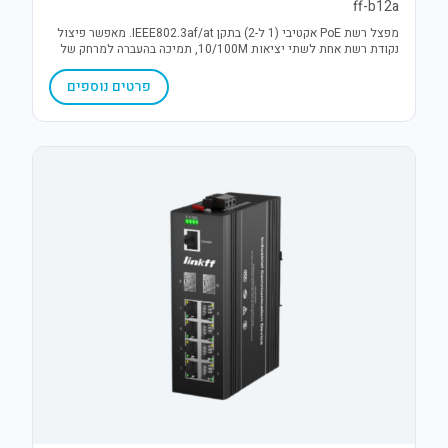
ff-b12a
מפצל רשת PoE אקטיבי (1 ל-2) בתקן IEEE802.3af/at. מאפשר פיצול
נקודת רשת אחת לשתי יציאות 10/100M, תמיכה בהעברה למרחק של
עד 250 מטר והספק של עד 30W. פתרון יעיל להרחבת תשתיות IP.
פרטים נוספים