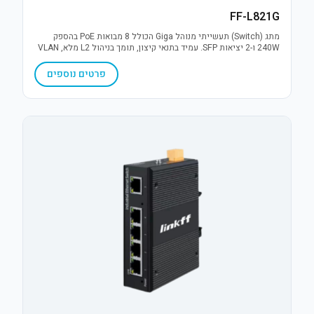
FF-L821G
מתג (Switch) תעשייתי מנוהל Giga הכולל 8 מבואות PoE בהספק
240W ו-2 יציאות SFP. עמיד בתנאי קיצון, תומך בניהול L2 מלא, VLAN
והגנת נחשולי מתח 6KV. פתרון תקשורת אמין למערכות IP מאתגרות.
פרטים נוספים