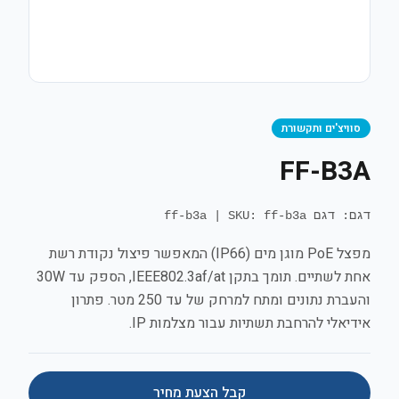
סוויצ'ים ותקשורת
FF-B3A
דגם: דגם ff-b3a
SKU: ff-b3a
|
מפצל PoE מוגן מים (IP66) המאפשר פיצול נקודת רשת
אחת לשתיים. תומך בתקן IEEE802.3af/at, הספק עד 30W
והעברת נתונים ומתח למרחק של עד 250 מטר. פתרון
אידיאלי להרחבת תשתיות עבור מצלמות IP.
קבל הצעת מחיר