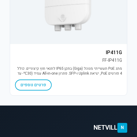
IP411G
FF-IP411G
מתג PoE תעשייתי מנוהל (Giga) בתקן IP65 לתנאי חוץ קיצוניים. כולל
4 פורטים PoE, יציאת Uplink ו-SFP. פתרון All-in-one עמיד (30℃- עד
70℃+) עם הגנת קצר והתקנה קלה.
פרטים נוספים
NETVILL
N