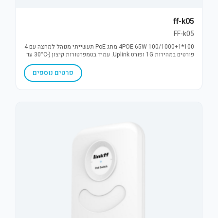
ff-k05
FF-k05
4POE 65W 100/1000+1*100 מתג PoE תעשייתי מנוהל למחצה עם 4
פורטים במהירות 1G ופורט Uplink. עמיד בטמפרטורות קיצון (-30°C עד
75°C), כולל הגנת נחשולי מתח 6KV ויתירות מתח (DC12-52V). פתרון
אמין לתנאי חוץ.
פרטים נוספים