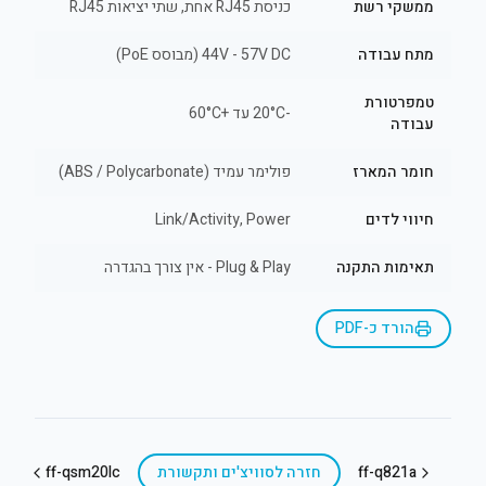
ממשקי רשת
כניסת RJ45 אחת, שתי יציאות RJ45
מתח עבודה
44V - 57V DC (מבוסס PoE)
טמפרטורת
-20°C עד +60°C
עבודה
חומר המארז
פולימר עמיד (ABS / Polycarbonate)
חיווי לדים
Link/Activity, Power
תאימות התקנה
Plug & Play - אין צורך בהגדרה
הורד כ-PDF
ff-q821a
חזרה ל
סוויצ'ים ותקשורת
ff-qsm20lc