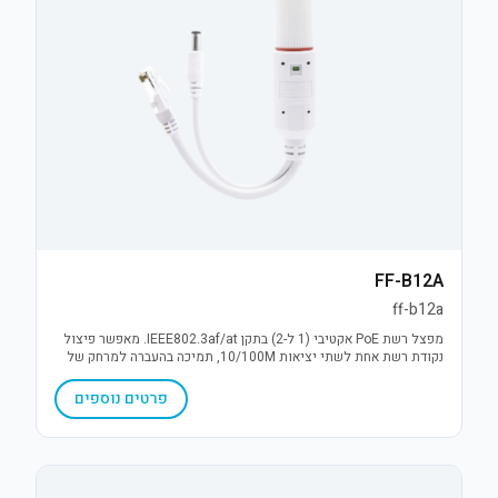
FF-B12A
ff-b12a
מפצל רשת PoE אקטיבי (1 ל-2) בתקן IEEE802.3af/at. מאפשר פיצול
נקודת רשת אחת לשתי יציאות 10/100M, תמיכה בהעברה למרחק של
עד 250 מטר והספק של עד 30W. פתרון יעיל להרחבת תשתיות IP.
פרטים נוספים