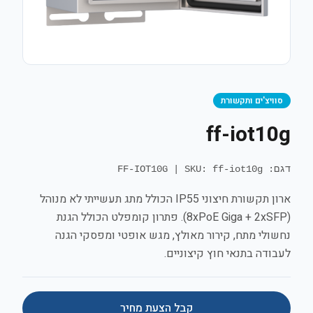
סוויצ'ים ותקשורת
ff-iot10g
דגם: FF-IOT10G
SKU: ff-iot10g
|
ארון תקשורת חיצוני IP55 הכולל מתג תעשייתי לא מנוהל
(8xPoE Giga + 2xSFP). פתרון קומפלט הכולל הגנת
נחשולי מתח, קירור מאולץ, מגש אופטי ומפסקי הגנה
לעבודה בתנאי חוץ קיצוניים.
קבל הצעת מחיר