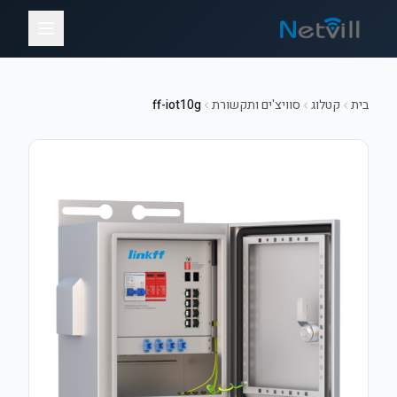
בית
קטלוג
סוויצ'ים ותקשורת
ff-iot10g