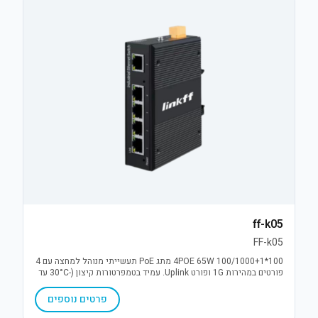
ff-k05
FF-k05
4POE 65W 100/1000+1*100 מתג PoE תעשייתי מנוהל למחצה עם 4
פורטים במהירות 1G ופורט Uplink. עמיד בטמפרטורות קיצון (-30°C עד
75°C), כולל הגנת נחשולי מתח 6KV ויתירות מתח (DC12-52V). פתרון
אמין לתנאי חוץ.
פרטים נוספים