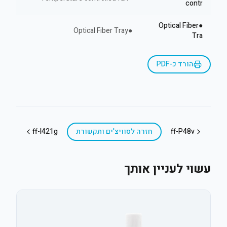
contr
●Optical Fiber
●Optical Fiber Tray
Tra
הורד כ-PDF
ff-P48v
חזרה ל
סוויצ'ים ותקשורת
ff-l421g
עשוי לעניין אותך