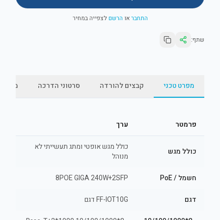
התחבר
או
הרשם
לצפייה במחיר
שתף:
מפרט טכני
קבצים להורדה
סרטוני הדרכה
מאמרי
פרמטר
ערך
כולל מגש אופטי ומתג תעשייתי לא
כולל מגש
מנוהל
חשמל / PoE
8POE GIGA 240W+2SFP
דגם
FF-IOT10G דגם