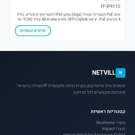
FF-IP411G
מתג PoE תעשייתי מנוהל (Giga) בתקן IP65 לתנאי חוץ קיצוניים. כולל
4 פורטים PoE, יציאת Uplink ו-SFP. פתרון All-in-one עמיד (30℃- עד
70℃+) עם הגנת קצר והתקנה קלה.
פרטים נוספים
NETVILL
N
יבואנית ציוד אינטרקום, בקרת כניסה ותקשורת IP מובילה בישראל.
פתרונות מקצועיים לכל פרויקט.
קטגוריות ראשיות
מוצרי NexHome
מוצרי Impact
Cobra אינטרקום 2 גיד לבתים פרטיים