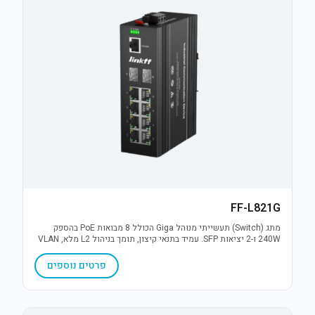
FF-L821G
מתג (Switch) תעשייתי מנוהל Giga הכולל 8 מבואות PoE בהספק
240W ו-2 יציאות SFP. עמיד בתנאי קיצון, תומך בניהול L2 מלא, VLAN
והגנת נחשולי מתח 6KV. פתרון תקשורת אמין למערכות IP מאתגרות.
פרטים נוספים