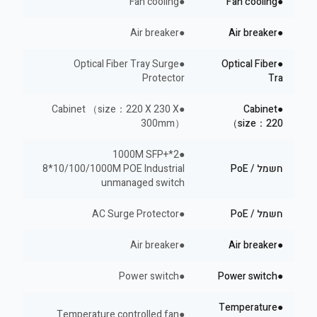
●Fan cooling
●Fan cooling
●Air breaker
●Air breaker
●Optical Fiber Tray Surge
●Optical Fiber
Protector
Tra
●Cabinet （size：220 X 230 X
●Cabinet
300mm）
（size：220
●2*1000M SFP+
חשמל / PoE
8*10/100/1000M POE Industrial
unmanaged switch
חשמל / PoE
●AC Surge Protector
●Air breaker
●Air breaker
●Power switch
●Power switch
●Temperature
●Temperature controlled fan