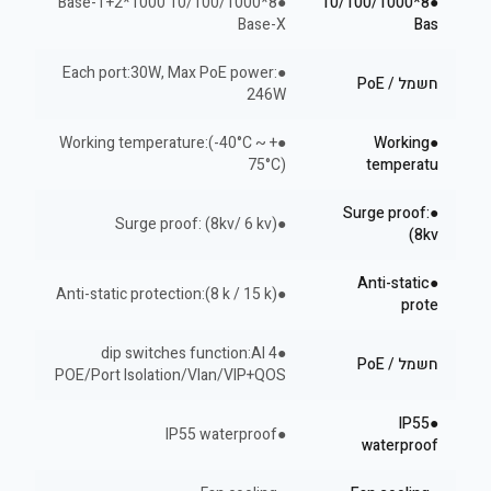
●8*10/100/1000 Base-T+2*1000
●8*10/100/1000
Base-X
Bas
●Each port:30W, Max PoE power:
חשמל / PoE
246W
●Working temperature:(-40°C ~ +
●Working
75°C)
temperatu
●Surge proof:
●Surge proof: (8kv/ 6 kv)
(8kv
●Anti-static
●Anti-static protection:(8 k / 15 k)
prote
●4 dip switches function:AI
חשמל / PoE
POE/Port Isolation/Vlan/VIP+QOS
●IP55
●IP55 waterproof
waterproof