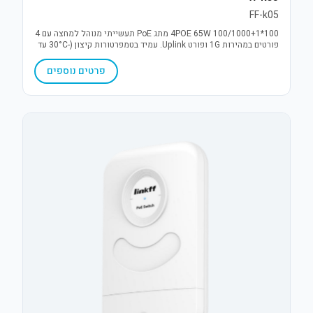
FF-k05
4POE 65W 100/1000+1*100 מתג PoE תעשייתי מנוהל למחצה עם 4
פורטים במהירות 1G ופורט Uplink. עמיד בטמפרטורות קיצון (-30°C עד
75°C), כולל הגנת נחשולי מתח 6KV ויתירות מתח (DC12-52V). פתרון
אמין לתנאי חוץ.
פרטים נוספים