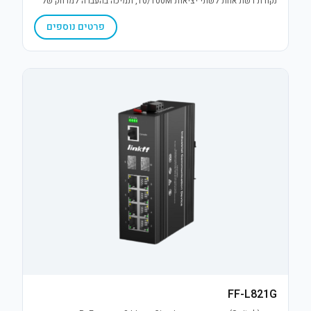
נקודת רשת אחת לשתי יציאות 10/100M, תמיכה בהעברה למרחק של
עד 250 מטר והספק של עד 30W. פתרון יעיל להרחבת תשתיות IP.
פרטים נוספים
FF-L821G