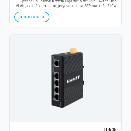
מתג (Switch) תעשייתי מנוהל Giga הכולל 8 מבואות PoE בהספק
240W ו-2 יציאות SFP. עמיד בתנאי קיצון, תומך בניהול L2 מלא, VLAN
והגנת נחשולי מתח 6KV. פתרון תקשורת אמין למערכות IP מאתגרות.
פרטים נוספים
ff-k05