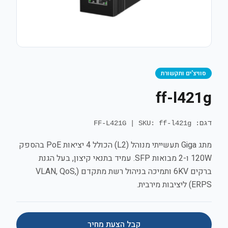
סוויצ'ים ותקשורת
ff-l421g
דגם: FF-L421G
SKU: ff-l421g
|
מתג Giga תעשייתי מנוהל (L2) הכולל 4 יציאות PoE בהספק
120W ו-2 מבואות SFP. עמיד בתנאי קיצון, בעל הגנת
ברקים 6KV ותמיכה בניהול רשת מתקדם (VLAN, QoS,
ERPS) ליציבות מירבית.
קבל הצעת מחיר