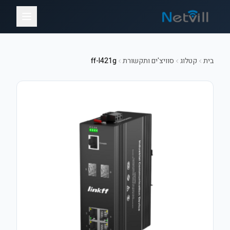
בית
קטלוג
סוויצ'ים ותקשורת
ff-l421g