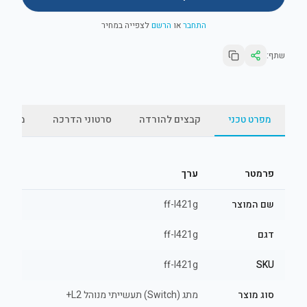
התחבר
או
הרשם
לצפייה במחיר
שתף:
מפרט טכני
קבצים להורדה
סרטוני הדרכה
מאמרי
פרמטר
ערך
שם המוצר
ff-l421g
דגם
ff-l421g
ff-l421g
SKU
סוג מוצר
מתג (Switch) תעשייתי מנוהל L2+