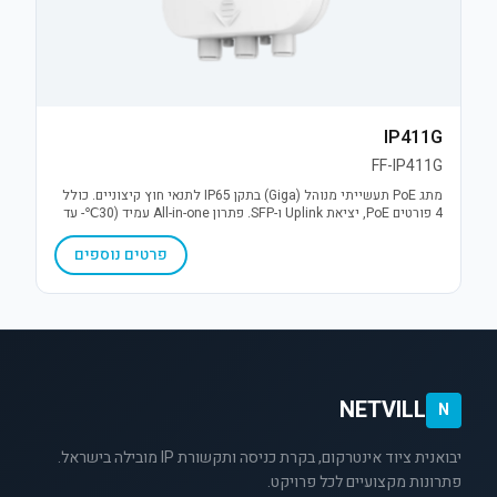
IP411G
FF-IP411G
מתג PoE תעשייתי מנוהל (Giga) בתקן IP65 לתנאי חוץ קיצוניים. כולל
4 פורטים PoE, יציאת Uplink ו-SFP. פתרון All-in-one עמיד (30℃- עד
70℃+) עם הגנת קצר והתקנה קלה.
פרטים נוספים
NETVILL
N
יבואנית ציוד אינטרקום, בקרת כניסה ותקשורת IP מובילה בישראל.
פתרונות מקצועיים לכל פרויקט.