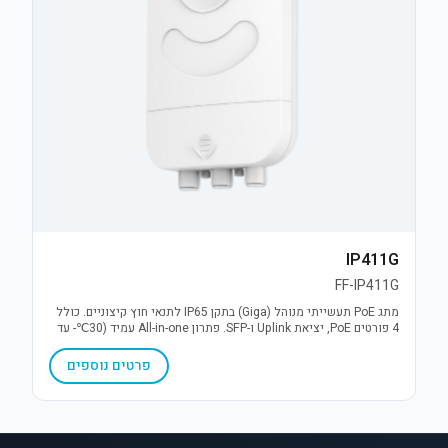
IP411G
FF-IP411G
מתג PoE תעשייתי מנוהל (Giga) בתקן IP65 לתנאי חוץ קיצוניים. כולל
4 פורטים PoE, יציאת Uplink ו-SFP. פתרון All-in-one עמיד (30℃- עד
70℃+) עם הגנת קצר והתקנה קלה.
פרטים נוספים