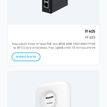
ff-k05
FF-k05
4POE 65W 100/1000+1*100 מתג PoE תעשייתי מנוהל למחצה עם 4
פורטים במהירות 1G ופורט Uplink. עמיד בטמפרטורות קיצון (-30°C עד
75°C), כולל הגנת נחשולי מתח 6KV ויתירות מתח (DC12-52V). פתרון
אמין לתנאי חוץ.
פרטים נוספים