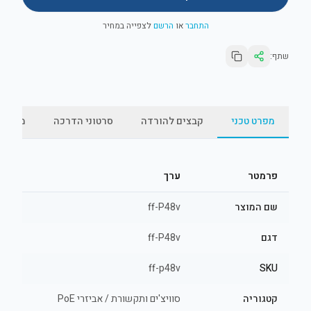
התחבר
או
הרשם
לצפייה במחיר
שתף:
מפרט טכני
קבצים להורדה
סרטוני הדרכה
מאמרי
פרמטר
ערך
שם המוצר
ff-P48v
דגם
ff-P48v
ff-p48v
SKU
קטגוריה
סוויצ'ים ותקשורת / אביזרי PoE