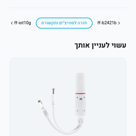
ff-b2421b
חזרה ל
סוויצ'ים ותקשורת
ff-iot10g
עשוי לעניין אותך