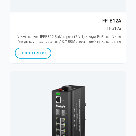
FF-B12A
ff-b12a
מפצל רשת PoE אקטיבי (1 ל-2) בתקן IEEE802.3af/at. מאפשר פיצול
נקודת רשת אחת לשתי יציאות 10/100M, תמיכה בהעברה למרחק של
עד 250 מטר והספק של עד 30W. פתרון יעיל להרחבת תשתיות IP.
פרטים נוספים