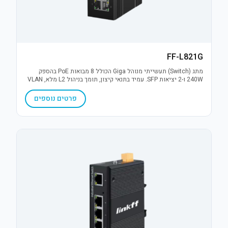
FF-L821G
מתג (Switch) תעשייתי מנוהל Giga הכולל 8 מבואות PoE בהספק
240W ו-2 יציאות SFP. עמיד בתנאי קיצון, תומך בניהול L2 מלא, VLAN
והגנת נחשולי מתח 6KV. פתרון תקשורת אמין למערכות IP מאתגרות.
פרטים נוספים