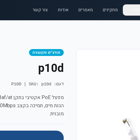
לוג
מתקינים
מאמרים
אודות
צור קשר
סוויצ'ים ותקשורת
p10d
דגם: P10D
SKU: p10d
|
מובנית.