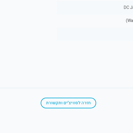
DC J
חזרה ל
סוויצ'ים ותקשורת