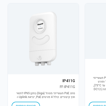
4POE 65W 100/1000+1*100 מתג PoE תעשייתי
IP411G
מנוהל למחצה עם 4 פורטים במהירות 1G ופורט
Uplink. עמיד בטמפרטורות קיצון (-30°C עד 75°C),
FF-IP411G
כולל הגנת נחשולי מתח 6KV ויתירות מתח (DC12-
מתג PoE תעשייתי מנוהל (Giga) בתקן IP65 לתנאי
חוץ קיצוניים. כולל 4 פורטים PoE, יציאת Uplink ו-
SFP. פתרון All-in-one עמיד (30℃- עד 70℃+) עם
הגנת קצר והתקנה קלה.
 נוספים
פרטים נוספים