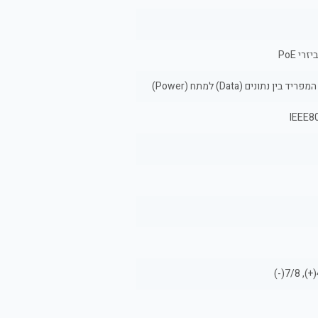
י PoE
IEEE80