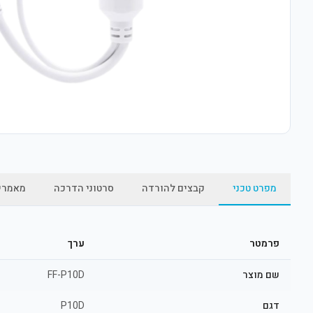
מפרט טכני
קבצים להורדה
סרטוני הדרכה
מאמרי
פרמטר
ערך
שם מוצר
FF-P10D
דגם
P10D