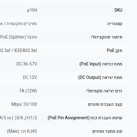
p10d
SKU
קטגוריה
סוויצ'ים ותקשורת / אביזר
תיאור פונקציונלי
מפצל PoE (Splitter) המפריד בין נתונים (Data) למתח (Power)
תקן PoE
2.3af / IEEE802.3at
מתח כניסה (PoE Input)
DC 36-57V
מתח יציאה (DC Output)
DC 12V
זרם יציאה מקסימלי
1A (12W)
קצב העברת נתונים
10/100 Mbps
שיטת העברת כוח (PoE Pin Assignment)
1/2(+), 3/6(-) או 4/5(+), 7/8(-)
סוג מחבר נתונים
RJ45 זכר (Male)