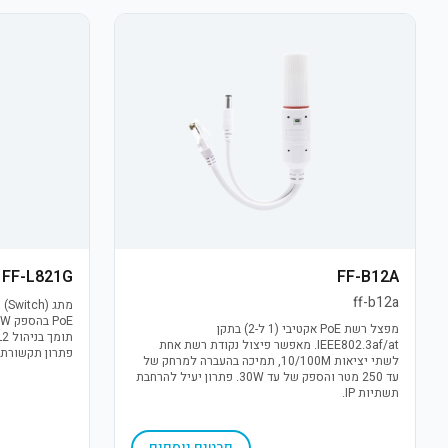
FF-L821G
FF-B12A
ff-b12a
מפצל רשת PoE אקטיבי (1 ל-2) בתקן
IEEE802.3af/at. מאפשר פיצול נקודת רשת אחת
פתרון תקשורת אמין ל
לשתי יציאות 10/100M, תמיכה בהעברה למרחק של
עד 250 מטר והספק של עד 30W. פתרון יעיל להרחבת
תשתיות IP.
פרטים נוספים