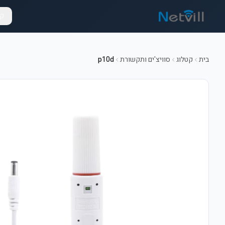
קט
בית
קטלוג
סוויצ'ים ותקשורת
p10d