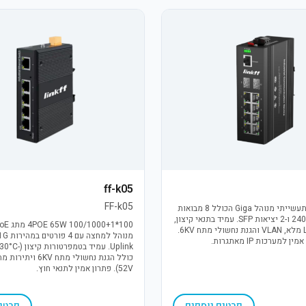
ff-k05
FF-k05
מתג (Switch) תעשייתי מנוהל Giga הכולל 8 מבואות
PoE בהספק 240W ו-2 יציאות SFP. עמיד בתנאי קיצון,
תומך בניהול L2 מלא, VLAN והגנת נחשולי מתח 6KV.
מערכות IP מאתגרות.
52V). פתרון אמין לתנאי חוץ.
פרטים נוספים
פרטים