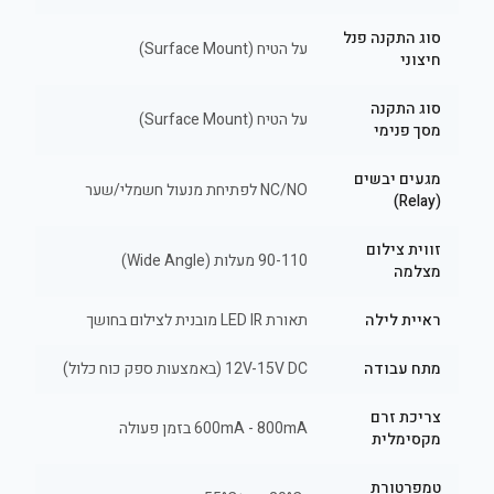
סוג התקנה פנל
על הטיח (Surface Mount)
חיצוני
סוג התקנה
על הטיח (Surface Mount)
מסך פנימי
מגעים יבשים
NC/NO לפתיחת מנעול חשמלי/שער
(Relay)
זווית צילום
90-110 מעלות (Wide Angle)
מצלמה
ראיית לילה
תאורת LED IR מובנית לצילום בחושך
מתח עבודה
12V-15V DC (באמצעות ספק כוח כלול)
צריכת זרם
600mA - 800mA בזמן פעולה
מקסימלית
טמפרטורת