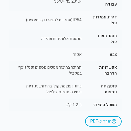
-20°C עד +55°C
עבודה
דירוג עמידות
IP54 (עמידות לתנאי חוץ בסיסיים)
פנל
חומר מארז
סגסוגת אלומיניום עמידה
פנל
צבע
אפור
אפשרויות
תמיכה בחיבור מסכים נוספים ופנל נוסף
הרחבה
במקביל
פונקציות
כיוונון עוצמת קול, בהירות, ניגודיות
נוספות
ובחירת מנגינת צילצול
משקל המארז
כ-1.2 ק"ג
הורד כ-PDF