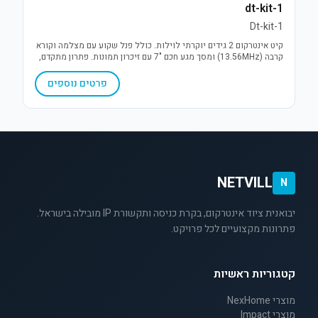
dt-kit-1
Dt-kit-1
קיט אינטרקום 2 גידים יוקרתי לוילות. כולל פנל שקוע עם מצלמה וקורא
קרבה (13.56MHz) ומסך מגע חכם "7 עם זיכרון תמונות. פתרון מתקדם,
אמין וקל להתקנה המשלב אבטחה ונוחות תפעולית.
פרטים נוספים
NETVILL
N
יבואנית ציוד אינטרקום, בקרת כניסה ותקשורת IP מובילה בישראל.
פתרונות מקצועיים לכל פרויקט.
קטגוריות ראשיות
מוצרי NexHome
מוצרי Impact