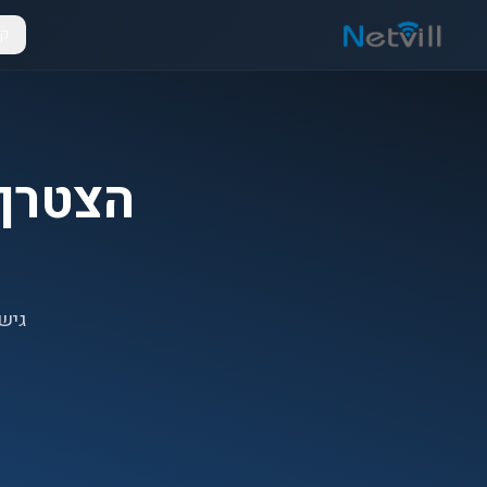
קט
הצטרף
גישה